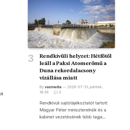
Rendkívüli helyzet: Hétfőtől
leáll a Paksi Atomerőmű a
Duna rekordalacsony
vízállása miatt
By
vasmedia
2026-07-31, péntek ,
18:36
0
as
Rendkívüli sajtótájékoztatót tartott
Magyar Péter miniszterelnök és a
kabinet vezetésének több tagja…