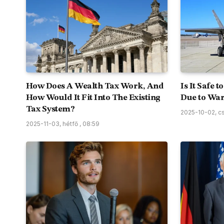
How Does A Wealth Tax Work, And
Is It Safe 
How Would It Fit Into The Existing
Due to War
Tax System?
2025-10-02, cs
2025-11-03, hétfő , 08:59