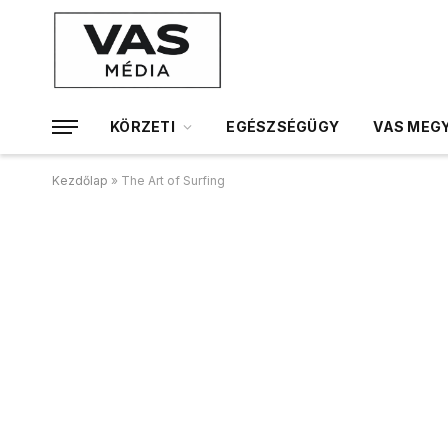
KÖRZETI
EGÉSZSÉGÜGY
VAS MEGY
Kezdőlap
»
The Art of Surfing