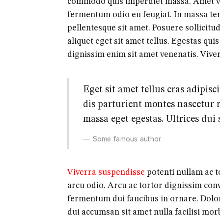
commodo quis imperdiet massa. Amet vol
fermentum odio eu feugiat. In massa tem
pellentesque sit amet. Posuere sollicitud
aliquet eget sit amet tellus. Egestas qui
dignissim enim sit amet venenatis. Viv
Eget sit amet tellus cras adipis
dis parturient montes nascetur 
massa eget egestas. Ultrices dui 
Some famous author
Viverra suspendisse
potenti nullam ac to
arcu odio. Arcu ac tortor dignissim conv
fermentum dui faucibus in ornare. Dolor
dui accumsan sit amet nulla facilisi morb