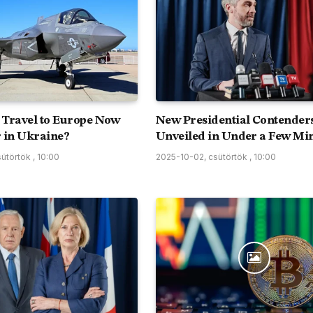
to Travel to Europe Now
New Presidential Contender
 in Ukraine?
Unveiled in Under a Few Mi
ütörtök , 10:00
2025-10-02, csütörtök , 10:00