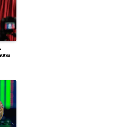
s
nutes