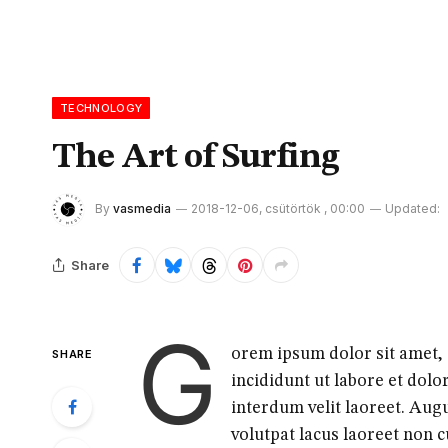
TECHNOLOGY
The Art of Surfing
By
vasmedia
2018-12-06, csütörtök , 00:00
Updated:
Share
G
orem ipsum dolor sit amet, 
SHARE
incididunt ut labore et dolo
interdum velit laoreet. Aug
volutpat lacus laoreet non 