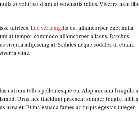
nulla at volutpat diam ut venenatis tellus. Viverra nam lib
sse ultrices.
Leo vel fringilla
est ullamcorper eget nulla
ictum at tempor commodo ullamcorper a lacus. Dapibus
isus viverra adipiscing at. Sodales neque sodales ut etiam.
viverra vitae.
lus rutrum tellus pellentesque eu. Aliquam sem fringilla u
uismod. Urna nec tincidunt praesent semper feugiat nibh 
us urna et. Et malesuada fames ac turpis egestas integer