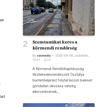
que
Szemtanúkat keres a
körmendi rendőrség
By
vasmedia
2026-08-06, csütörtök ,
13:07
0
A Körmendi Rendőrkapitányság
Közlekedésrendészeti Osztálya
büntetőeljárást folytat közúti baleset
e
gondatlan okozása vétség
elkövetésének…
iet