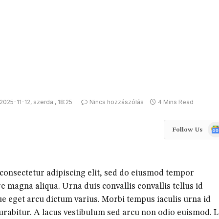
2025-11-12, szerda , 18:25
Nincs hozzászólás
4 Mins Read
Goo
Follow Us
Ne
consectetur adipiscing elit, sed do eiusmod tempor
re magna aliqua. Urna duis convallis convallis tellus id
ue eget arcu dictum varius. Morbi tempus iaculis urna id
curabitur. A lacus vestibulum sed arcu non odio euismod. 