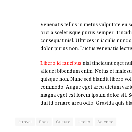
Venenatis tellus in metus vulputate eu sc
orci a scelerisque purus semper. Tinci
consequat nisl. Ultrices in iaculis nunc 
dolor purus non. Luctus venenatis lectus
Libero id faucibus
nisl tincidunt eget nu
aliquet bibendum enim. Netus et malesua
quisque non. Nunc sed blandit libero vo
commodo. Augue eget arcu dictum vari
magna eget est lorem ipsum dolor sit. 
dui id ornare arcu odio. Gravida quis bla
#travel
Book
Culture
Health
Science