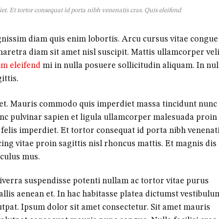
et. Et tortor consequat id porta nibh venenatis cras. Quis eleifend
ignissim diam quis enim lobortis. Arcu cursus vitae congue
retra diam sit amet nisl suscipit. Mattis ullamcorper veli
m eleifend
mi in nulla posuere sollicitudin aliquam. In nul
ittis.
e et. Mauris commodo quis imperdiet massa tincidunt nunc
unc pulvinar sapien et ligula ullamcorper malesuada proin
 felis imperdiet. Et tortor consequat id porta nibh venenat
ing vitae proin sagittis nisl rhoncus mattis. Et magnis dis
iculus mus.
iverra suspendisse potenti nullam ac tortor vitae purus
llis aenean et. In hac habitasse platea dictumst vestibulu
utpat. Ipsum dolor sit amet consectetur. Sit amet mauris