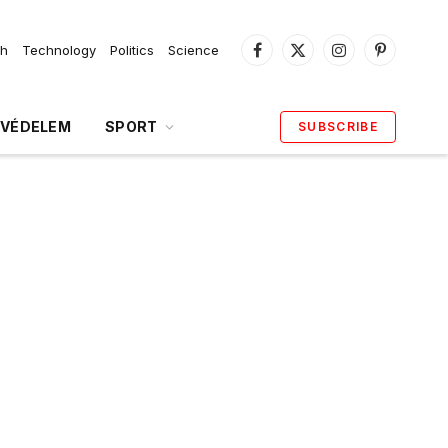
th
Technology
Politics
Science
Facebook
X
Instagram
Pinterest
(Twitter)
VÉDELEM
SPORT
SUBSCRIBE