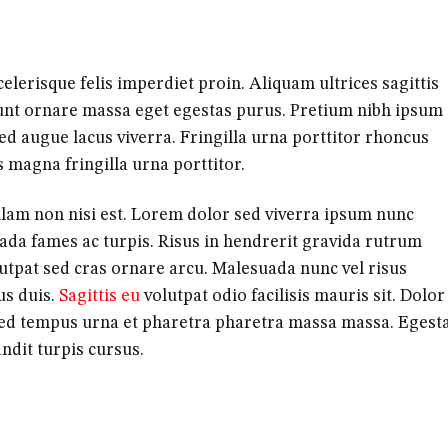
elerisque felis imperdiet proin. Aliquam ultrices sagittis
dunt ornare massa eget egestas purus. Pretium nibh ipsum
sed augue lacus viverra. Fringilla urna porttitor rhoncus
 magna fringilla urna porttitor.
llam non nisi est. Lorem dolor sed viverra ipsum nunc
da fames ac turpis. Risus in hendrerit gravida rutrum
lutpat sed cras ornare arcu. Malesuada nunc vel risus
us duis.
Sagittis eu
volutpat odio facilisis mauris sit. Dolor
Sed tempus urna et pharetra pharetra massa massa. Egest
ndit turpis cursus.