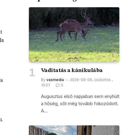
t
la
Vaditatás a kánikulába
By
vasmedia
2026-08-06, csütörtök ,
is
19:57
0
Augusztus első napjaiban sem enyhült
a hőség, sőt még tovább fokozódott.
A…
m.