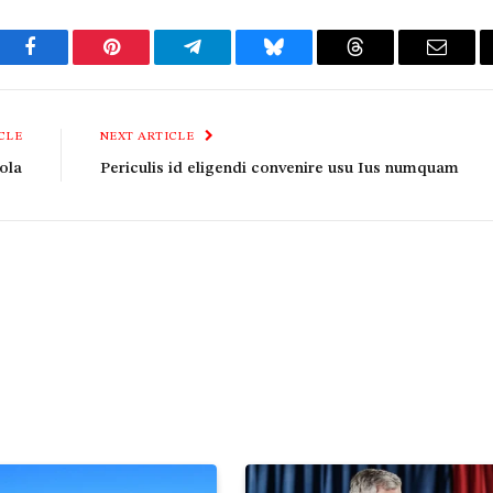
Facebook
Pinterest
Telegram
Bluesky
Threads
Email
CLE
NEXT ARTICLE
ola
Periculis id eligendi convenire usu Ius numquam