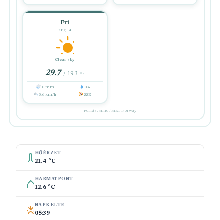
Fri
aug 14
Clear sky
29.7
/ 19.3
°C
0 mm
0%
8.6 km/h
SSE
Forrás: Yr.no / MET Norway
HŐÉRZET
21.4 °C
HARMATPONT
12.6 °C
NAPKELTE
05:39