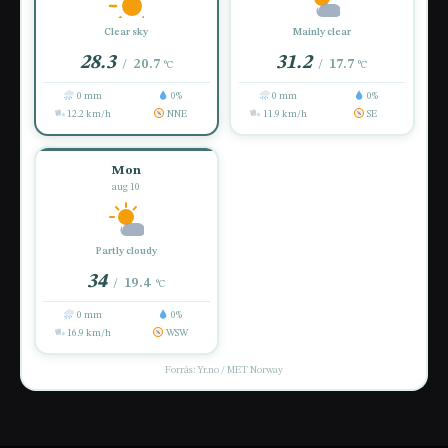
Clear sky
Mainly clear
28.3
31.2
20.7
17.7
/
/
°C
°C
0 mm
0%
0 mm
0%
12.2 km/h
NNE
11.9 km/h
SE
Mon
aug 10
Partly cloudy
34
19.4
/
°C
0 mm
0%
16.9 km/h
WSW
Forrás: Yr.no / MET Norway