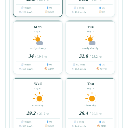
°C
°C
0 mm
0%
0 mm
0%
12.2 km/h
NNE
11.9 km/h
SE
Mon
Tue
aug 10
aug 11
Partly cloudy
Partly cloudy
34
31.8
/ 19.4
/ 23.2
°C
°C
0 mm
0%
0.2 mm
0%
16.9 km/h
WSW
20.5 km/h
WNW
Wed
Thu
aug 12
aug 13
Clear sky
Clear sky
29.2
28.4
/ 21.7
/ 20.3
°C
°C
0 mm
0%
0 mm
0%
18.7 km/h
NNE
14.4 km/h
NNE