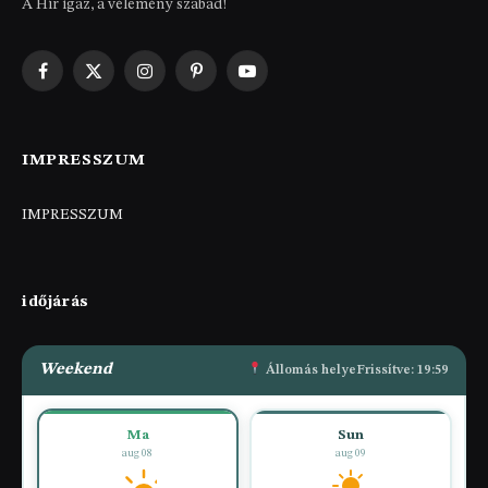
A Hír igaz, a vélemény szabad!
Facebook
X
Instagram
Pinterest
YouTube
(Twitter)
IMPRESSZUM
IMPRESSZUM
időjárás
Weekend
Állomás helye
Frissítve: 19:59
Ma
Sun
aug 08
aug 09