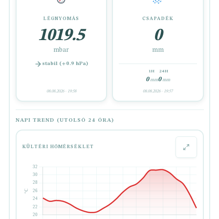
LÉGNYOMÁS
CSAPADÉK
1019.5
0
mbar
mm
stabil (+0.9 hPa)
1H
24H
0
0
mm
mm
08.08.2026 · 19:58
08.08.2026 · 19:57
NAPI TREND (UTOLSÓ 24 ÓRA)
KÜLTÉRI HŐMÉRSÉKLET