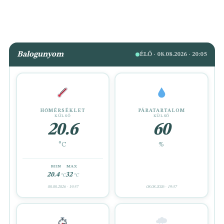
Balogunyom
ÉLŐ ·
08.08.2026 · 20:05
HŐMÉRSÉKLET
PÁRATARTALOM
KÜLSŐ
KÜLSŐ
20.6
60
°C
%
MIN
MAX
20.4
32
°C
°C
08.08.2026 · 19:57
08.08.2026 · 19:57