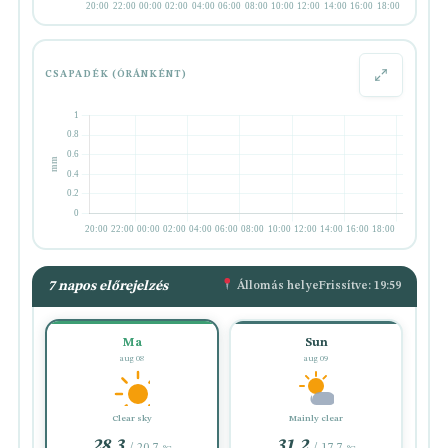
CSAPADÉK (ÓRÁNKÉNT)
7 napos előrejelzés
Állomás helye
Frissítve: 19:59
Ma
Sun
aug 08
aug 09
Clear sky
Mainly clear
28.3
31.2
/ 20.7
/ 17.7