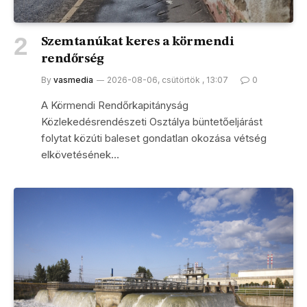
Szemtanúkat keres a körmendi
rendőrség
By
vasmedia
2026-08-06, csütörtök , 13:07
0
A Körmendi Rendőrkapitányság
Közlekedésrendészeti Osztálya büntetőeljárást
folytat közúti baleset gondatlan okozása vétség
elkövetésének…