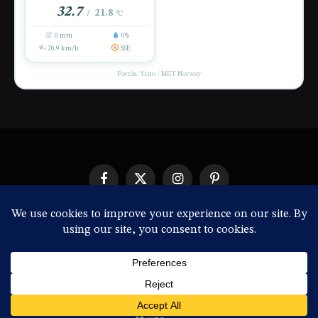
32.7
21.8
/
°C
0 mm
0%
20.9 km/h
SSE
Forrás: Yr.no / MET Norway
Facebook
X
Instagram
Pinterest
(Twitter)
IMPRESSZUM
© 2026 ThemeSphere. Designed by
ThemeSphere
.