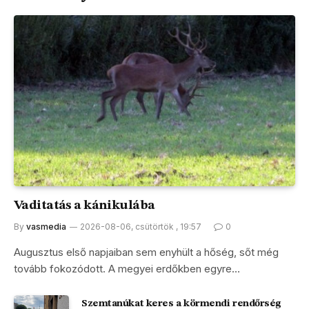
Vaditatás a kánikulába
By
vasmedia
2026-08-06, csütörtök , 19:57
0
Augusztus első napjaiban sem enyhült a hőség, sőt még
tovább fokozódott. A megyei erdőkben egyre…
Szemtanúkat keres a körmendi rendőrség