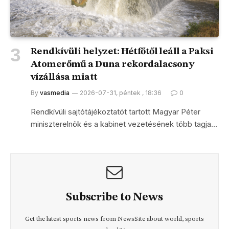
Rendkívüli helyzet: Hétfőtől leáll a Paksi
Atomerőmű a Duna rekordalacsony
vízállása miatt
By
vasmedia
2026-07-31, péntek , 18:36
0
Rendkívüli sajtótájékoztatót tartott Magyar Péter
miniszterelnök és a kabinet vezetésének több tagja…
Subscribe to News
Get the latest sports news from NewsSite about world, sports