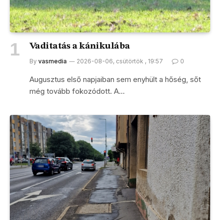
Vaditatás a kánikulába
By
vasmedia
2026-08-06, csütörtök , 19:57
0
Augusztus első napjaiban sem enyhült a hőség, sőt
még tovább fokozódott. A…