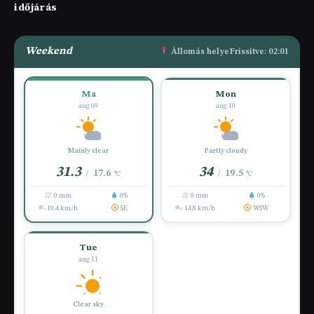
időjárás
Weekend
Állomás helye
Frissítve: 02:01
Ma
Mon
aug 09
aug 10
Mainly clear
Partly cloudy
31.3
34
17.6
19.5
/
/
°C
°C
0 mm
0%
0 mm
0%
10.4 km/h
SE
14.8 km/h
WSW
Tue
aug 11
Clear sky