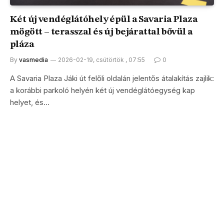
Két új vendéglátóhely épül a Savaria Plaza
mögött – terasszal és új bejárattal bővül a
pláza
By
vasmedia
2026-02-19, csütörtök , 07:55
0
A Savaria Plaza Jáki út felőli oldalán jelentős átalakítás zajlik:
a korábbi parkoló helyén két új vendéglátóegység kap
helyet, és…