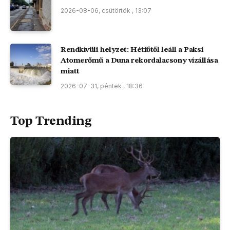
2026-08-06, csütörtök , 13:07
Rendkívüli helyzet: Hétfőtől leáll a Paksi
Atomerőmű a Duna rekordalacsony vízállása
miatt
2026-07-31, péntek , 18:36
Top Trending