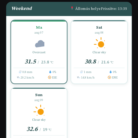
Weekend
Állomás helye
Frissítve: 13:35
Ma
Sat
aug 07
aug 08
Overcast
Clear sky
31.5
30.8
23.8
21.6
/
/
°C
°C
0.8 mm
0%
1 mm
0%
20.2 km/h
ESE
14.8 km/h
ENE
Sun
aug 09
Clear sky
32.6
19
/
°C