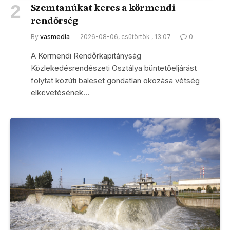
Szemtanúkat keres a körmendi
rendőrség
By
vasmedia
2026-08-06, csütörtök , 13:07
0
A Körmendi Rendőrkapitányság
Közlekedésrendészeti Osztálya büntetőeljárást
folytat közúti baleset gondatlan okozása vétség
elkövetésének…