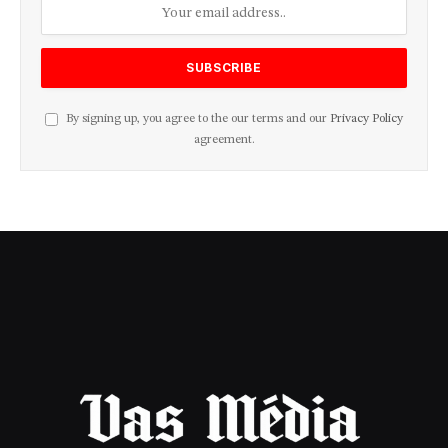
By signing up, you agree to the our terms and our
Privacy Policy
agreement.