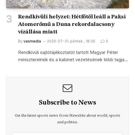
Rendkívüli helyzet: Hétfőtől leáll a Paksi
Atomerőmű a Duna rekordalacsony
vízállása miatt
By
vasmedia
2026-07-31, péntek , 18:36
0
Rendkívüli sajtótájékoztatót tartott Magyar Péter
miniszterelnök és a kabinet vezetésének több tagja…
Subscribe to News
Get the latest sports news from NewsSite about world, sports
and politics.