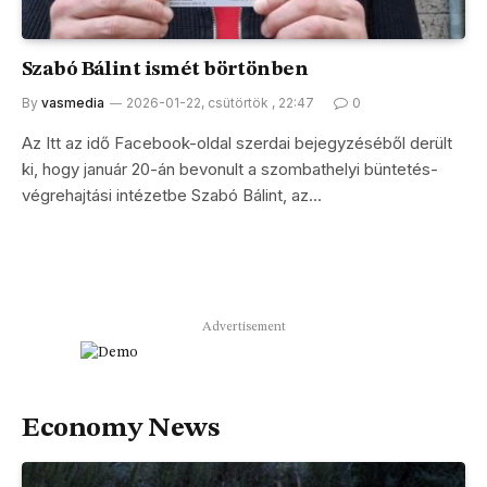
Szabó Bálint ismét börtönben
By
vasmedia
2026-01-22, csütörtök , 22:47
0
Az Itt az idő Facebook-oldal szerdai bejegyzéséből derült
ki, hogy január 20-án bevonult a szombathelyi büntetés-
végrehajtási intézetbe Szabó Bálint, az…
Advertisement
Economy News