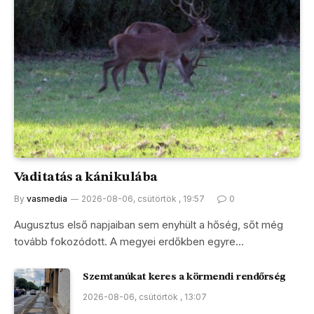
Vaditatás a kánikulába
By
vasmedia
2026-08-06, csütörtök , 19:57
0
Augusztus első napjaiban sem enyhült a hőség, sőt még
tovább fokozódott. A megyei erdőkben egyre…
Szemtanúkat keres a körmendi rendőrség
2026-08-06, csütörtök , 13:07