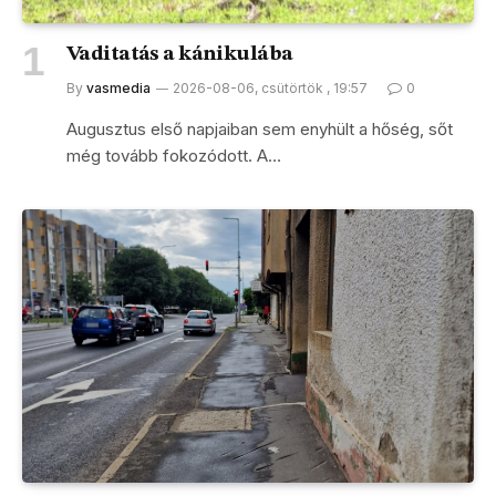
Vaditatás a kánikulába
By
vasmedia
2026-08-06, csütörtök , 19:57
0
Augusztus első napjaiban sem enyhült a hőség, sőt
még tovább fokozódott. A…