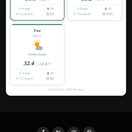
0 mm
0%
0 mm
0%
11.2 km/h
SW
15.1 km/h
WSW
Tue
aug 11
Partly cloudy
32.4
22.4
/
°C
0 mm
0%
22.3 km/h
SSE
Forrás: Yr.no / MET Norway