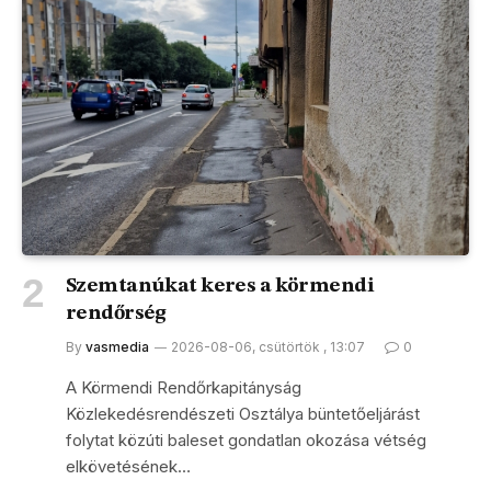
Szemtanúkat keres a körmendi
rendőrség
By
vasmedia
2026-08-06, csütörtök , 13:07
0
A Körmendi Rendőrkapitányság
Közlekedésrendészeti Osztálya büntetőeljárást
folytat közúti baleset gondatlan okozása vétség
elkövetésének…