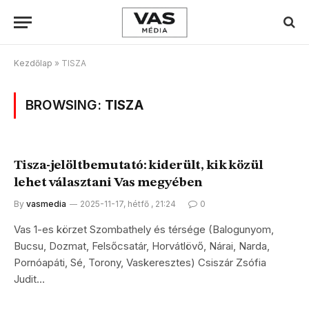
Kezdőlap
»
TISZA
BROWSING:
TISZA
Tisza-jelöltbemutató: kiderült, kik közül
lehet választani Vas megyében
By
vasmedia
2025-11-17, hétfő , 21:24
0
Vas 1-es körzet Szombathely és térsége (Balogunyom,
Bucsu, Dozmat, Felsőcsatár, Horvátlövő, Nárai, Narda,
Pornóapáti, Sé, Torony, Vaskeresztes) Csiszár Zsófia
Judit…