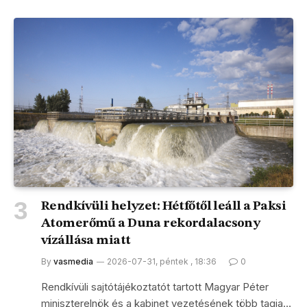
Rendkívüli helyzet: Hétfőtől leáll a Paksi
Atomerőmű a Duna rekordalacsony
vízállása miatt
By
vasmedia
2026-07-31, péntek , 18:36
0
Rendkívüli sajtótájékoztatót tartott Magyar Péter
miniszterelnök és a kabinet vezetésének több tagja…