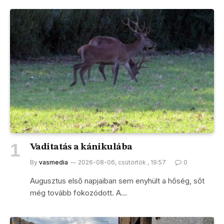
Vaditatás a kánikulába
By
vasmedia
2026-08-06, csütörtök , 19:57
0
Augusztus első napjaiban sem enyhült a hőség, sőt
még tovább fokozódott. A…