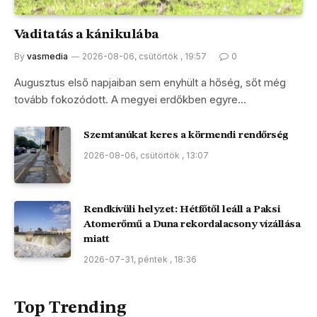
Vaditatás a kánikulába
By
vasmedia
2026-08-06, csütörtök , 19:57
0
Augusztus első napjaiban sem enyhült a hőség, sőt még
tovább fokozódott. A megyei erdőkben egyre…
Szemtanúkat keres a körmendi rendőrség
2026-08-06, csütörtök , 13:07
Rendkívüli helyzet: Hétfőtől leáll a Paksi
Atomerőmű a Duna rekordalacsony vízállása
miatt
2026-07-31, péntek , 18:36
Top Trending