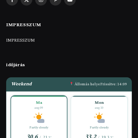
Facebook
X
Instagram
Pinterest
YouTube
(Twitter)
IMPRESSZUM
IMPRESSZUM
időjárás
Weekend
Állomás helye
Frissítve: 14:09
Ma
Mon
aug 09
aug 10
Partly cloudy
Partly cloudy
30.6
33.2
21
19.3
/
/
°C
°C