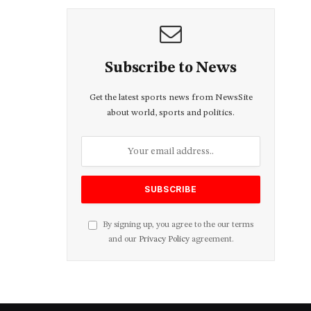
Subscribe to News
Get the latest sports news from NewsSite
about world, sports and politics.
By signing up, you agree to the our terms
and our
Privacy Policy
agreement.