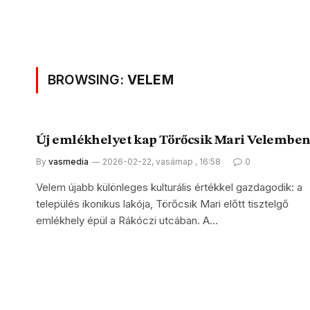
BROWSING:
VELEM
Új emlékhelyet kap Törőcsik Mari Velembe
By
vasmedia
2026-02-22, vasárnap , 16:58
0
Velem újabb különleges kulturális értékkel gazdagodik: a
település ikonikus lakója, Törőcsik Mari előtt tisztelgő
emlékhely épül a Rákóczi utcában. A…