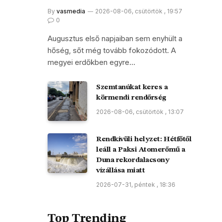
By
vasmedia
2026-08-06, csütörtök , 19:57
0
Augusztus első napjaiban sem enyhült a
hőség, sőt még tovább fokozódott. A
megyei erdőkben egyre…
Szemtanúkat keres a
körmendi rendőrség
2026-08-06, csütörtök , 13:07
Rendkívüli helyzet: Hétfőtől
leáll a Paksi Atomerőmű a
Duna rekordalacsony
vízállása miatt
2026-07-31, péntek , 18:36
Top Trending