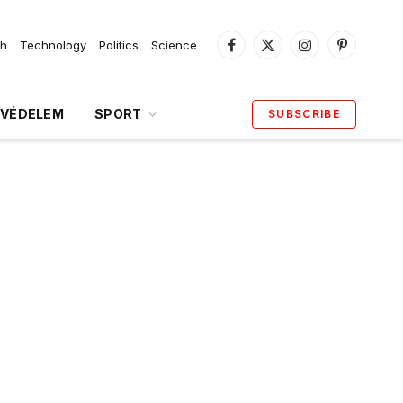
th
Technology
Politics
Science
Facebook
X
Instagram
Pinterest
(Twitter)
VÉDELEM
SPORT
SUBSCRIBE