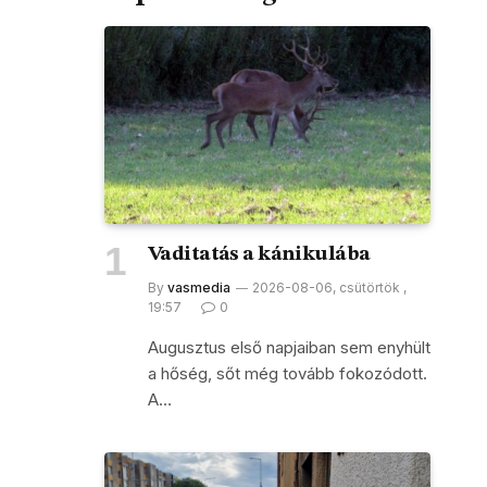
Vaditatás a kánikulába
By
vasmedia
2026-08-06, csütörtök ,
19:57
0
Augusztus első napjaiban sem enyhült
a hőség, sőt még tovább fokozódott.
A…