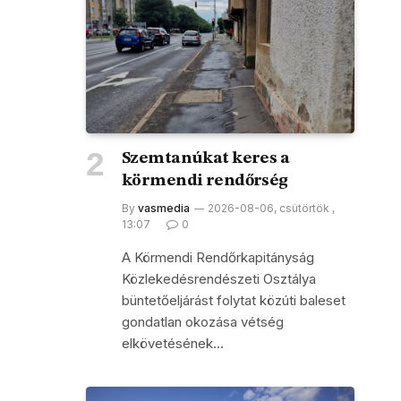
Szemtanúkat keres a
körmendi rendőrség
By
vasmedia
2026-08-06, csütörtök ,
13:07
0
A Körmendi Rendőrkapitányság
Közlekedésrendészeti Osztálya
büntetőeljárást folytat közúti baleset
gondatlan okozása vétség
elkövetésének…