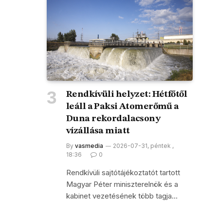
Rendkívüli helyzet: Hétfőtől
leáll a Paksi Atomerőmű a
Duna rekordalacsony
vízállása miatt
By
vasmedia
2026-07-31, péntek ,
18:36
0
Rendkívüli sajtótájékoztatót tartott
Magyar Péter miniszterelnök és a
kabinet vezetésének több tagja…