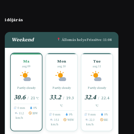
időjárás
Weekend
Állomás helye
Frissítve: 11:08
Ma
Mon
Tue
aug 09
aug 10
aug 11
Partly cloudy
Partly cloudy
Partly cloudy
30.6
33.2
32.4
21
19.3
22.4
/
/
/
°C
°C
°C
0 mm
0%
11.2
SSW
0 mm
0%
0 mm
0%
km/h
15.1
WSW
22.3
SSE
km/h
km/h