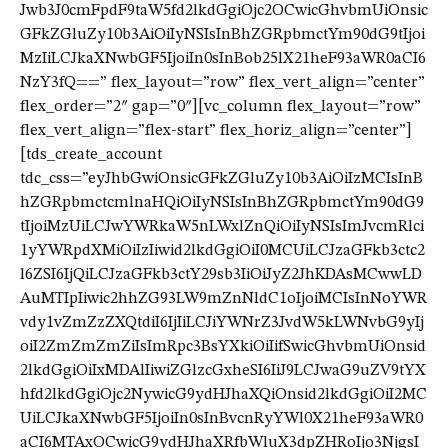
Jwb3J0cmFpdF9taW5fd2lkdGgiOjc2OCwicGhvbmUiOnsic
GFkZGluZy10b3AiOiIyNSIsInBhZGRpbmctYm90dG9tIjoi
MzIiLCJkaXNwbGF5IjoiIn0sInBob25lX21heF93aWR0aCI6
NzY3fQ==” flex_layout=”row” flex_vert_align=”center”
flex_order=”2″ gap=”0″][vc_column flex_layout=”row”
flex_vert_align=”flex-start” flex_horiz_align=”center”]
[tds_create_account
tdc_css=”eyJhbGwiOnsicGFkZGluZy10b3AiOiIzMCIsInB
hZGRpbmctcmlnaHQiOiIyNSIsInBhZGRpbmctYm90dG9
tIjoiMzUiLCJwYWRkaW5nLWxlZnQiOiIyNSIsImJvcmRlci
1yYWRpdXMiOiIzIiwid2lkdGgiOiI0MCUiLCJzaGFkb3ctc2
l6ZSI6IjQiLCJzaGFkb3ctY29sb3IiOiJyZ2JhKDAsMCwwLD
AuMTIpIiwic2hhZG93LW9mZnNldC1oIjoiMCIsInNoYWR
vdy1vZmZzZXQtdiI6IjIiLCJiYWNrZ3JvdW5kLWNvbG9yIj
oiI2ZmZmZmZiIsImRpc3BsYXkiOiIifSwicGhvbmUiOnsid
2lkdGgiOiIxMDAlIiwiZGlzcGxheSI6IiJ9LCJwaG9uZV9tYX
hfd2lkdGgiOjc2NywicG9ydHJhaXQiOnsid2lkdGgiOiI2MC
UiLCJkaXNwbGF5IjoiIn0sInBvcnRyYWl0X21heF93aWR0
aCI6MTAxOCwicG9ydHJhaXRfbWluX3dpZHRoIjo3NjgsI