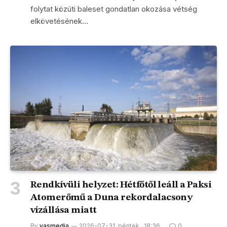
folytat közúti baleset gondatlan okozása vétség
elkövetésének…
Rendkívüli helyzet: Hétfőtől leáll a Paksi
Atomerőmű a Duna rekordalacsony
vízállása miatt
By
vasmedia
2026-07-31, péntek , 18:36
0