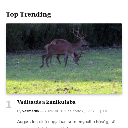
Top Trending
Vaditatás a kánikulába
By
vasmedia
2026-08-06, csütörtök , 19:57
0
Augusztus első napjaiban sem enyhült a hőség, sőt