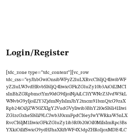
Login/Register
[tdc_zone type=”tdc_content”][vc_row
tdc_css=”eyJhbGwiOnsibWFyZ2luLXRvcCI6IjQ4IiwibWF
yZ2luLWJvdHRvbSI6IjQ4IiwicGFkZGluZy10b3AiOiI2MCI
sInBhZGRpbmctYm90dG9tIjoiNjAiLCJiYWNrZ3JvdW5kL
WNvbG9yIjoiI2Y3ZjdmNyIsImJhY2tncm91bmQtcG9zaX
Rpb24iOiJjZW50ZXIgY2VudGVyIiwib3BhY2l0eSI6Ii41Iiwi
ZGlzcGxheSI6IiJ9LCJwb3J0cmFpdCI6eyJwYWRkaW5nLX
RvcCI6IjM1IiwicGFkZGluZy1ib3R0b20iOiI0MiIsImRpc3Bs
YXkiOiIifSwicG9ydHJhaXRfbWF4X3dpZHRoIjoxMDE4LC