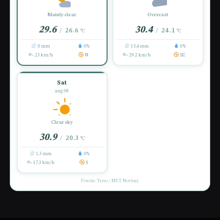
Mainly clear
Overcast
29.6
30.4
26.6
24.1
/
/
°C
°C
0 mm
0%
15.4 mm
0%
23 km/h
N
29.2 km/h
SE
Sat
aug 08
Clear sky
30.9
20.3
/
°C
1.3 mm
0%
17.3 km/h
S
Forrás: Yr.no / MET Norway