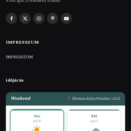
A Hír igaz, a vélemény szabad!
Facebook
X
Instagram
Pinterest
YouTube
(Twitter)
IMPRESSZUM
IMPRESSZUM
időjárás
Weekend
Állomás helye
Frissítve: 22:23
Ma
Fri
aug 06
aug 07