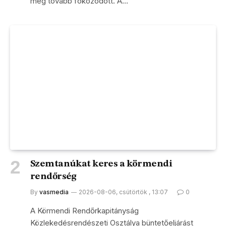
még tovább fokozódott. A…
Szemtanúkat keres a körmendi
rendőrség
By
vasmedia
2026-08-06, csütörtök , 13:07
0
A Körmendi Rendőrkapitányság
Közlekedésrendészeti Osztálya büntetőeljárást