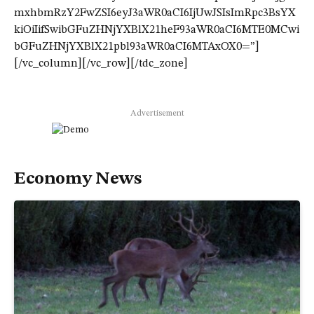
mxhbmRzY2FwZSI6eyJ3aWR0aCI6IjUwJSIsImRpc3BsYX
kiOiIifSwibGFuZHNjYXBlX21heF93aWR0aCI6MTE0MCwi
bGFuZHNjYXBlX21pbl93aWR0aCI6MTAxOX0=”]
[/vc_column][/vc_row][/tdc_zone]
Advertisement
Economy News