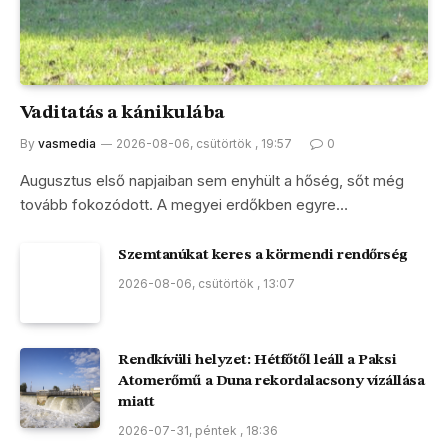
Vaditatás a kánikulába
By
vasmedia
2026-08-06, csütörtök , 19:57
0
Augusztus első napjaiban sem enyhült a hőség, sőt még
tovább fokozódott. A megyei erdőkben egyre…
Szemtanúkat keres a körmendi rendőrség
2026-08-06, csütörtök , 13:07
Rendkívüli helyzet: Hétfőtől leáll a Paksi
Atomerőmű a Duna rekordalacsony vízállása
miatt
2026-07-31, péntek , 18:36