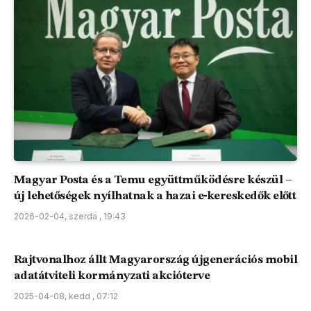
Magyar Posta és a Temu együttműködésre készül –
új lehetőségek nyílhatnak a hazai e‑kereskedők előtt
2026-02-04, szerda , 19:43
Rajtvonalhoz állt Magyarország újgenerációs mobil
adatátviteli kormányzati akcióterve
2025-04-08, kedd , 07:12