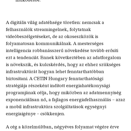
működésbe.
A digitális világ adatéhsége töretlen: nemcsak a
felhasználók streamingelnek, folytatnak
videóbeszélgetéseket, de az okoseszközök is
folyamatosan kommunikálnak. A mesterséges
intelligencia robbanásszerű növekedése tovább erősíti
ezt a tendenciát. Ennek következtében az adatforgalom
is növekszik, és kulcskérdés, hogy az ehhez szükséges
infrastruktúrát hogyan lehet fenntarthatóbban
biztosítani. A CETIN Hungary fenntarthatósági
stratégiája részeként indított energiahatékonysági
programjának célja, hogy miközben az adatmennyiség
exponenciálisan nő, a fajlagos energiafelhasználás – azaz
a mobil infrastruktúra szolgáltatások egységnyi
energiaigénye – csökkenjen.
A cég a közelmúltban, négyéves folyamat végére érve