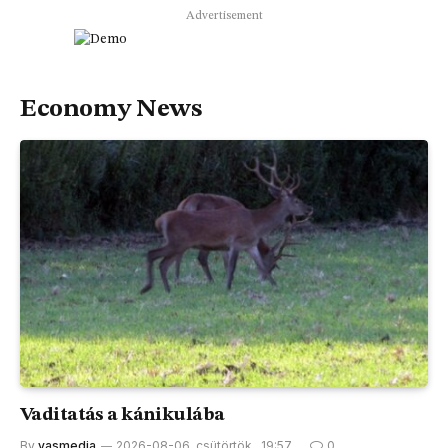
Advertisement
Economy News
Vaditatás a kánikulába
By
vasmedia
2026-08-06, csütörtök , 19:57
0