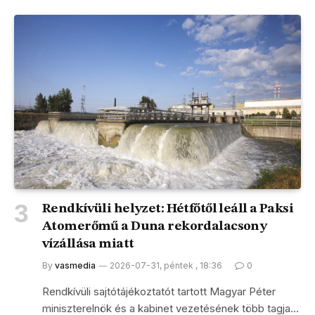
Rendkívüli helyzet: Hétfőtől leáll a Paksi
Atomerőmű a Duna rekordalacsony
vízállása miatt
By
vasmedia
2026-07-31, péntek , 18:36
0
Rendkívüli sajtótájékoztatót tartott Magyar Péter
miniszterelnök és a kabinet vezetésének több tagja…