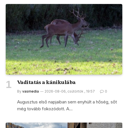
Vaditatás a kánikulába
By
vasmedia
2026-08-06, csütörtök , 19:57
0
Augusztus első napjaiban sem enyhült a hőség, sőt
még tovább fokozódott. A…