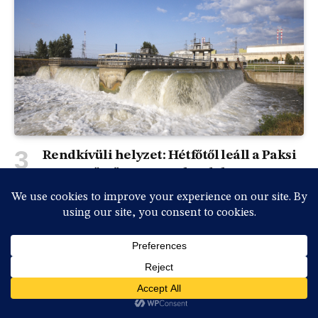
Rendkívüli helyzet: Hétfőtől leáll a Paksi
Atomerőmű a Duna rekordalacsony
vízállása miatt
By
vasmedia
2026-07-31, péntek , 18:36
0
Rendkívüli sajtótájékoztatót tartott Magyar Péter
miniszterelnök és a kabinet vezetésének több tagja…