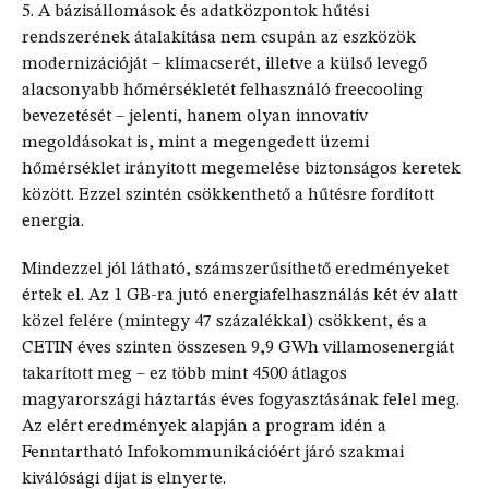
5. A bázisállomások és adatközpontok hűtési
rendszerének átalakítása nem csupán az eszközök
modernizációját – klímacserét, illetve a külső levegő
alacsonyabb hőmérsékletét felhasználó freecooling
bevezetését – jelenti, hanem olyan innovatív
megoldásokat is, mint a megengedett üzemi
hőmérséklet irányított megemelése biztonságos keretek
között. Ezzel szintén csökkenthető a hűtésre fordított
energia.
Mindezzel jól látható, számszerűsíthető eredményeket
értek el. Az 1 GB-ra jutó energiafelhasználás két év alatt
közel felére (mintegy 47 százalékkal) csökkent, és a
CETIN éves szinten összesen 9,9 GWh villamosenergiát
takarított meg – ez több mint 4500 átlagos
magyarországi háztartás éves fogyasztásának felel meg.
Az elért eredmények alapján a program idén a
Fenntartható Infokommunikációért járó szakmai
kiválósági díjat is elnyerte.