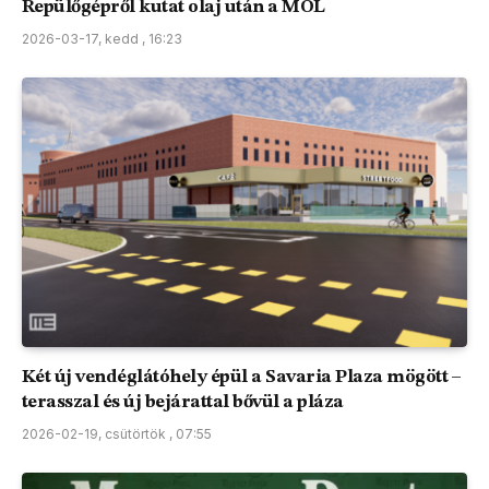
Repülőgépről kutat olaj után a MOL
2026-03-17, kedd , 16:23
Két új vendéglátóhely épül a Savaria Plaza mögött –
terasszal és új bejárattal bővül a pláza
2026-02-19, csütörtök , 07:55