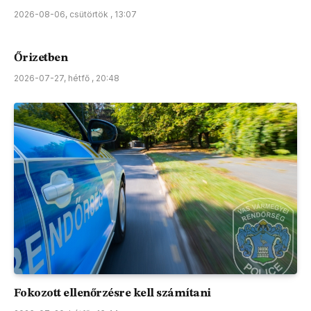
2026-08-06, csütörtök , 13:07
Őrizetben
2026-07-27, hétfő , 20:48
Fokozott ellenőrzésre kell számítani