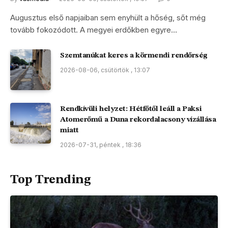
Augusztus első napjaiban sem enyhült a hőség, sőt még
tovább fokozódott. A megyei erdőkben egyre…
Szemtanúkat keres a körmendi rendőrség
2026-08-06, csütörtök , 13:07
Rendkívüli helyzet: Hétfőtől leáll a Paksi
Atomerőmű a Duna rekordalacsony vízállása
miatt
2026-07-31, péntek , 18:36
Top Trending