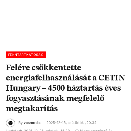
FENNTARTHATÓSÁG
Felére csökkentette
energiafelhasználását a CETIN
Hungary – 4500 háztartás éves
fogyasztásának megfelelő
megtakarítás
By
vasmedia
2025-12-18, csütörtök , 20:34
Updated:
2025-12-26, péntek , 14:38
Nincs hozzászólás