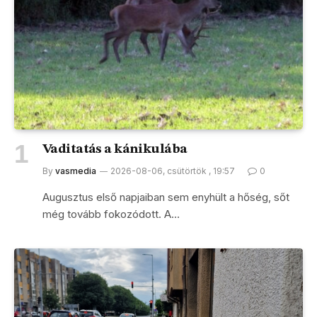
Vaditatás a kánikulába
By
vasmedia
2026-08-06, csütörtök , 19:57
0
Augusztus első napjaiban sem enyhült a hőség, sőt
még tovább fokozódott. A…