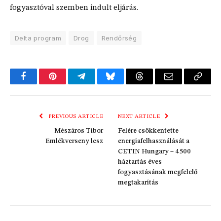
fogyasztóval szemben indult eljárás.
Delta program
Drog
Rendőrség
Facebook
Pinterest
Telegram
Bluesky
Threads
Email
Copy
Link
PREVIOUS ARTICLE
NEXT ARTICLE
Mészáros Tibor
Felére csökkentette
Emlékverseny lesz
energiafelhasználását a
CETIN Hungary – 4500
háztartás éves
fogyasztásának megfelelő
megtakarítás