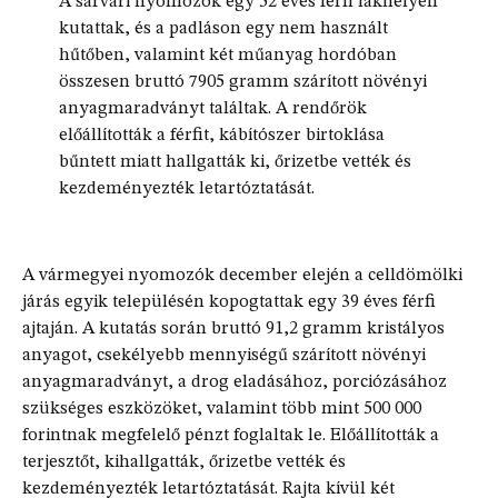
A sárvári nyomozók egy 52 éves férfi lakhelyén
kutattak, és a padláson egy nem használt
hűtőben, valamint két műanyag hordóban
összesen bruttó 7905 gramm szárított növényi
anyagmaradványt találtak. A rendőrök
előállították a férfit, kábítószer birtoklása
bűntett miatt hallgatták ki, őrizetbe vették és
kezdeményezték letartóztatását.
A vármegyei nyomozók december elején a celldömölki
járás egyik településén kopogtattak egy 39 éves férfi
ajtaján. A kutatás során bruttó 91,2 gramm kristályos
anyagot, csekélyebb mennyiségű szárított növényi
anyagmaradványt, a drog eladásához, porciózásához
szükséges eszközöket, valamint több mint 500 000
forintnak megfelelő pénzt foglaltak le. Előállították a
terjesztőt, kihallgatták, őrizetbe vették és
kezdeményezték letartóztatását. Rajta kívül két