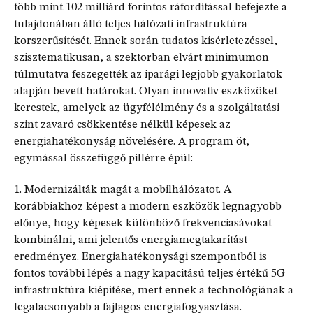
több mint 102 milliárd forintos ráfordítással befejezte a
tulajdonában álló teljes hálózati infrastruktúra
korszerűsítését. Ennek során tudatos kísérletezéssel,
szisztematikusan, a szektorban elvárt minimumon
túlmutatva feszegették az iparági legjobb gyakorlatok
alapján bevett határokat. Olyan innovatív eszközöket
kerestek, amelyek az ügyfélélmény és a szolgáltatási
szint zavaró csökkentése nélkül képesek az
energiahatékonyság növelésére. A program öt,
egymással összefüggő pillérre épül:
1. Modernizálták magát a mobilhálózatot. A
korábbiakhoz képest a modern eszközök legnagyobb
előnye, hogy képesek különböző frekvenciasávokat
kombinálni, ami jelentős energiamegtakarítást
eredményez. Energiahatékonysági szempontból is
fontos további lépés a nagy kapacitású teljes értékű 5G
infrastruktúra kiépítése, mert ennek a technológiának a
legalacsonyabb a fajlagos energiafogyasztása.