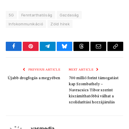
5G
Fenntarthatóság
Gazdaság
Infokommunikáció
Zöld hírek
Facebook
Pinterest
Telegram
Bluesky
Threads
Email
Copy
Link
PREVIOUS ARTICLE
NEXT ARTICLE
Újabb drogfogás a megyében
700 millió forint támogatást
kap Szombathely –
Navracsics Tibor szerint
kiszámíthatóbbá válhat a
szolidaritási hozzájárulás
vasmedia