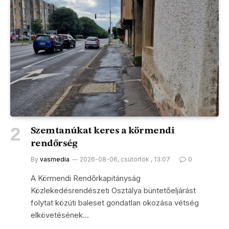
Szemtanúkat keres a körmendi
rendőrség
By
vasmedia
2026-08-06, csütörtök , 13:07
0
A Körmendi Rendőrkapitányság
Közlekedésrendészeti Osztálya büntetőeljárást
folytat közúti baleset gondatlan okozása vétség
elkövetésének…