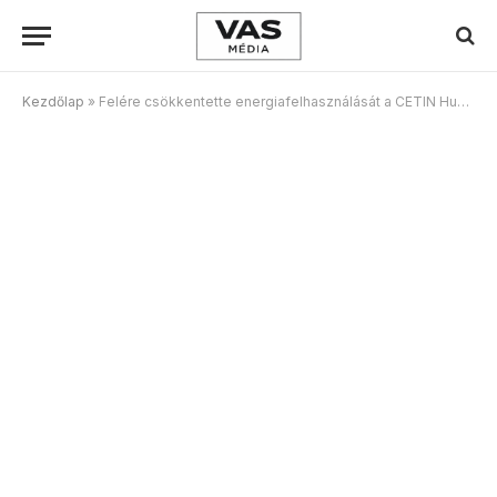
Kezdőlap
»
Felére csökkentette energiafelhasználását a CETIN Hungary – 4500 háztartás éves fogyasztásának megfelelő megtakarítás