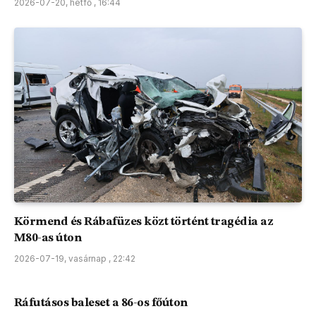
2026-07-20, hétfő , 16:44
Körmend és Rábafüzes közt történt tragédia az
M80-as úton
2026-07-19, vasárnap , 22:42
Ráfutásos baleset a 86-os főúton