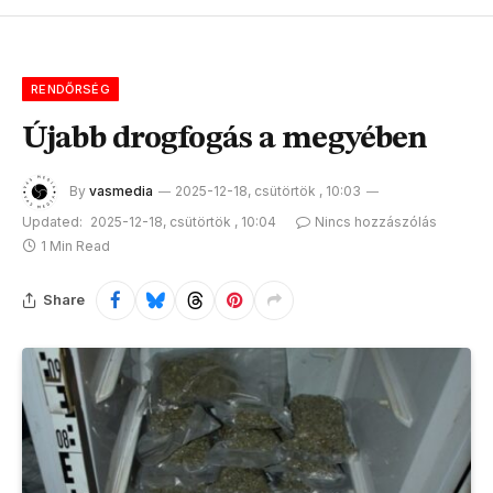
RENDŐRSÉG
Újabb drogfogás a megyében
By
vasmedia
2025-12-18, csütörtök , 10:03
Updated:
2025-12-18, csütörtök , 10:04
Nincs hozzászólás
1 Min Read
Share