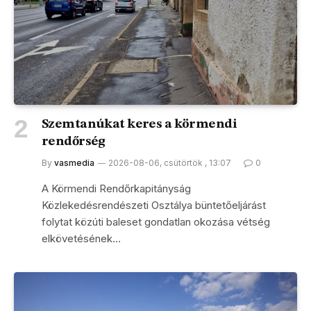
Szemtanúkat keres a körmendi
rendőrség
By
vasmedia
2026-08-06, csütörtök , 13:07
0
A Körmendi Rendőrkapitányság
Közlekedésrendészeti Osztálya büntetőeljárást
folytat közúti baleset gondatlan okozása vétség
elkövetésének…