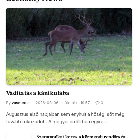
Vaditatás a kánikulába
By
vasmedia
2026-08-06, csütörtök , 19:57
0
Augusztus első napjaiban sem enyhült a hőség, sőt még
tovább fokozódott. A megyei erdőkben egyre…
Szemtanúkat keres a körmendi rendőrség