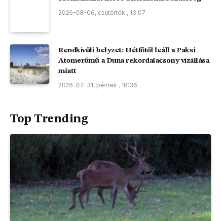
2026-08-06, csütörtök , 13:07
Rendkívüli helyzet: Hétfőtől leáll a Paksi
Atomerőmű a Duna rekordalacsony vízállása
miatt
2026-07-31, péntek , 18:36
Top Trending