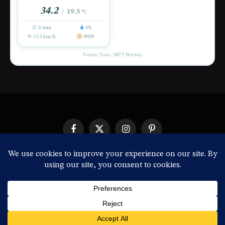
34.2
19.5
/
°C
0 mm
0%
17.3 km/h
WSW
Forrás: Yr.no / MET Norway
Facebook
X
Instagram
Pinterest
(Twitter)
IMPRESSZUM
© 2026 ThemeSphere. Designed by
ThemeSphere
.