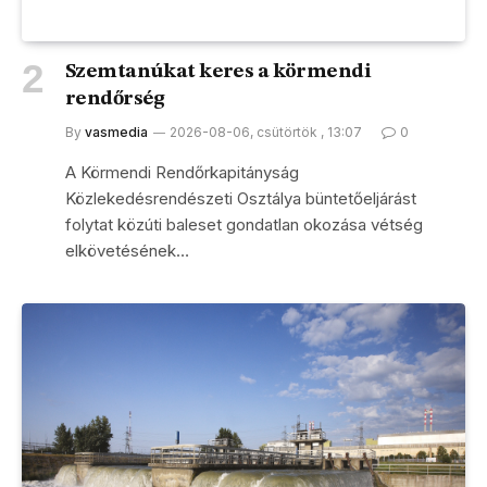
Szemtanúkat keres a körmendi
rendőrség
By
vasmedia
2026-08-06, csütörtök , 13:07
0
A Körmendi Rendőrkapitányság
Közlekedésrendészeti Osztálya büntetőeljárást
folytat közúti baleset gondatlan okozása vétség
elkövetésének…