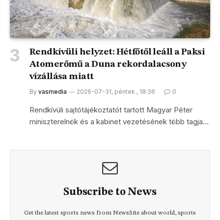
Rendkívüli helyzet: Hétfőtől leáll a Paksi
Atomerőmű a Duna rekordalacsony
vízállása miatt
By
vasmedia
2026-07-31, péntek , 18:36
0
Rendkívüli sajtótájékoztatót tartott Magyar Péter
miniszterelnök és a kabinet vezetésének több tagja…
Subscribe to News
Get the latest sports news from NewsSite about world, sports