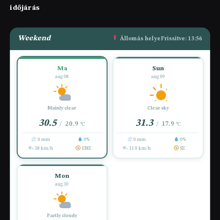
időjárás
Weekend
Állomás helye
Frissítve: 13:56
Ma
Sun
aug 08
aug 09
Mainly clear
Clear sky
30.5
31.3
20.9
17.9
/
/
°C
°C
0 mm
0%
0 mm
0%
18 km/h
ENE
11.9 km/h
SE
Mon
aug 10
Partly cloudy