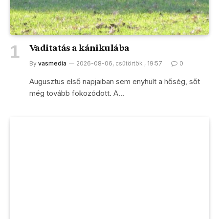
Vaditatás a kánikulába
By
vasmedia
2026-08-06, csütörtök , 19:57
0
Augusztus első napjaiban sem enyhült a hőség, sőt
még tovább fokozódott. A…