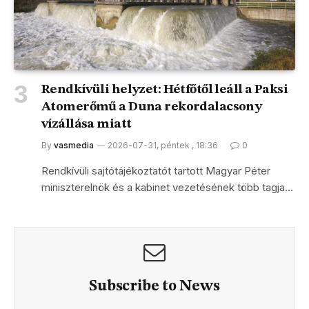
Rendkívüli helyzet: Hétfőtől leáll a Paksi
Atomerőmű a Duna rekordalacsony
vízállása miatt
By
vasmedia
2026-07-31, péntek , 18:36
0
Rendkívüli sajtótájékoztatót tartott Magyar Péter
miniszterelnök és a kabinet vezetésének több tagja…
Subscribe to News