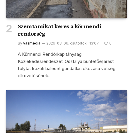
Szemtanúkat keres a körmendi
rendőrség
By
vasmedia
2026-08-06, csütörtök , 13:07
0
A Körmendi Rendőrkapitányság
Közlekedésrendészeti Osztálya büntetőeljárást
folytat közúti baleset gondatlan okozása vétség
elkövetésének…