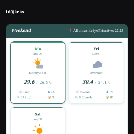
időjárás
Weekend
Állomás helye
Frissítve: 22:23
Ma
Fri
aug 06
aug 07
Mainly clear
Overcast
29.6
30.4
26.6
24.1
/
/
°C
°C
0 mm
0%
15.4 mm
0%
23 km/h
N
29.2 km/h
SE
Sat
aug 08