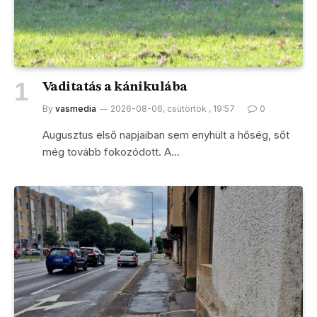
Vaditatás a kánikulába
By
vasmedia
2026-08-06, csütörtök , 19:57
0
Augusztus első napjaiban sem enyhült a hőség, sőt
még tovább fokozódott. A…