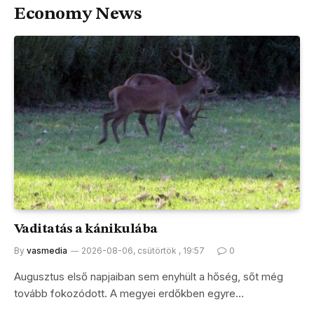
Economy News
Vaditatás a kánikulába
By
vasmedia
2026-08-06, csütörtök , 19:57
0
Augusztus első napjaiban sem enyhült a hőség, sőt még
tovább fokozódott. A megyei erdőkben egyre…