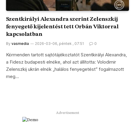
Szentkirályi Alexandra szerint Zelenszkij
fenyegető kijelentést tett Orbán Viktorral
kapcsolatban
By
vasmedia
2026-03-06, péntek , 07:51
0
Körmenden tartott sajtótájékoztatót Szentkirályi Alexandra,
a Fidesz budapesti elnöke, ahol azt állította: Volodimir
Zelenszkij ukrán elnök „halálos fenyegetést” fogalmazott
meg…
Advertisement