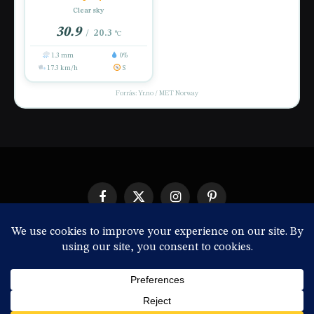
Clear sky
30.9
20.3
/
°C
1.3 mm
0%
17.3 km/h
S
Forrás: Yr.no / MET Norway
Facebook
X
Instagram
Pinterest
(Twitter)
IMPRESSZUM
© 2026 ThemeSphere. Designed by
ThemeSphere
.