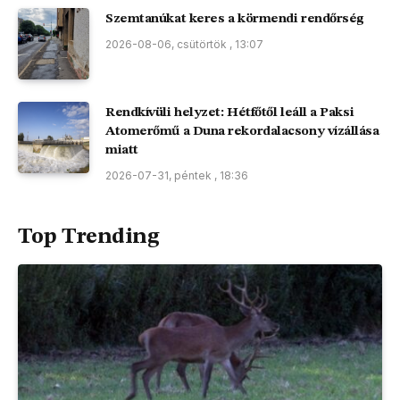
Szemtanúkat keres a körmendi rendőrség
2026-08-06, csütörtök , 13:07
Rendkívüli helyzet: Hétfőtől leáll a Paksi
Atomerőmű a Duna rekordalacsony vízállása
miatt
2026-07-31, péntek , 18:36
Top Trending