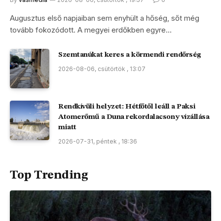
Augusztus első napjaiban sem enyhült a hőség, sőt még
tovább fokozódott. A megyei erdőkben egyre…
Szemtanúkat keres a körmendi rendőrség
2026-08-06, csütörtök , 13:07
Rendkívüli helyzet: Hétfőtől leáll a Paksi
Atomerőmű a Duna rekordalacsony vízállása
miatt
2026-07-31, péntek , 18:36
Top Trending