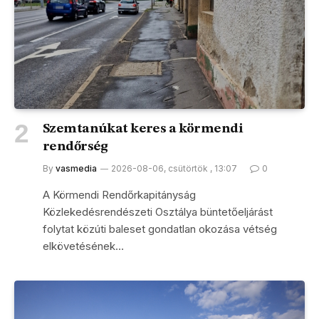
Szemtanúkat keres a körmendi
rendőrség
By
vasmedia
2026-08-06, csütörtök , 13:07
0
A Körmendi Rendőrkapitányság
Közlekedésrendészeti Osztálya büntetőeljárást
folytat közúti baleset gondatlan okozása vétség
elkövetésének…