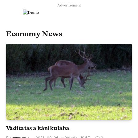
Advertisement
Economy News
Vaditatás a kánikulába
By
vasmedia
2026-08-06, csütörtök , 19:57
0