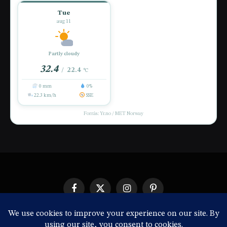
Tue
aug 11
Partly cloudy
32.4
22.4
/
°C
0 mm
0%
22.3 km/h
SSE
Forrás: Yr.no / MET Norway
Facebook
X
Instagram
Pinterest
(Twitter)
IMPRESSZUM