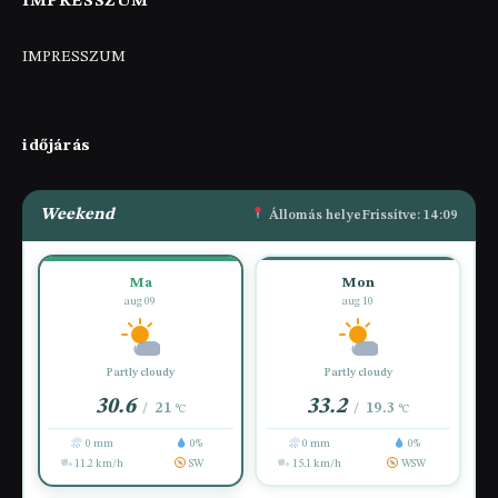
IMPRESSZUM
IMPRESSZUM
időjárás
Weekend
Állomás helye
Frissítve: 14:09
Ma
Mon
aug 09
aug 10
Partly cloudy
Partly cloudy
30.6
33.2
21
19.3
/
/
°C
°C
0 mm
0%
0 mm
0%
11.2 km/h
SW
15.1 km/h
WSW