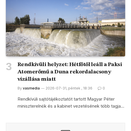
Rendkívüli helyzet: Hétfőtől leáll a Paksi
Atomerőmű a Duna rekordalacsony
vízállása miatt
By
vasmedia
2026-07-31, péntek , 18:36
0
Rendkívüli sajtótájékoztatót tartott Magyar Péter
miniszterelnök és a kabinet vezetésének több tagja…