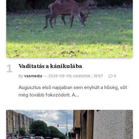
Vaditatás a kánikulába
By
vasmedia
2026-08-06, csütörtök , 19:57
0
Augusztus első napjaiban sem enyhült a hőség, sőt
még tovább fokozódott. A…