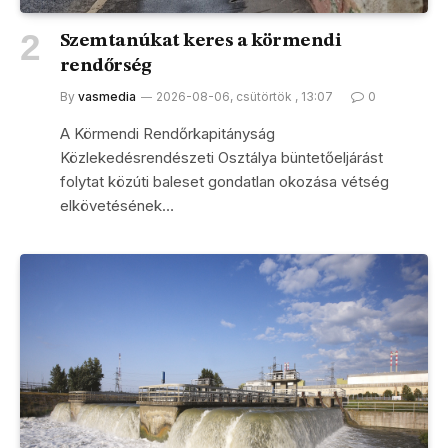
Szemtanúkat keres a körmendi
rendőrség
By
vasmedia
2026-08-06, csütörtök , 13:07
0
A Körmendi Rendőrkapitányság
Közlekedésrendészeti Osztálya büntetőeljárást
folytat közúti baleset gondatlan okozása vétség
elkövetésének…