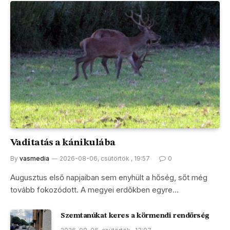
Vaditatás a kánikulába
By
vasmedia
2026-08-06, csütörtök , 19:57
0
Augusztus első napjaiban sem enyhült a hőség, sőt még
tovább fokozódott. A megyei erdőkben egyre…
Szemtanúkat keres a körmendi rendőrség