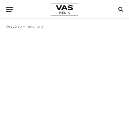
Kezdőlap
»
Tudomány