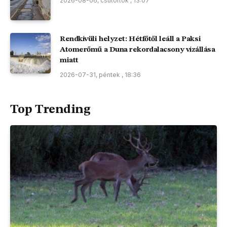
2026-08-06, csütörtök , 13:07
Rendkívüli helyzet: Hétfőtől leáll a Paksi
Atomerőmű a Duna rekordalacsony vízállása
miatt
2026-07-31, péntek , 18:36
Top Trending