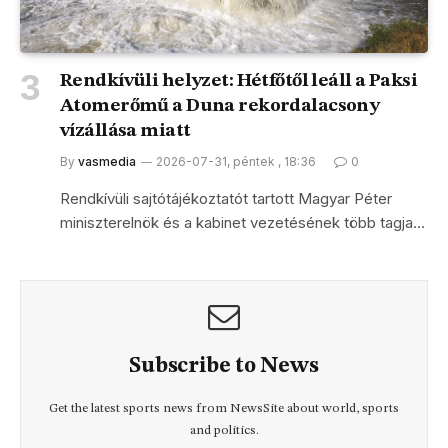
Rendkívüli helyzet: Hétfőtől leáll a Paksi
Atomerőmű a Duna rekordalacsony
vízállása miatt
By
vasmedia
2026-07-31, péntek , 18:36
0
Rendkívüli sajtótájékoztatót tartott Magyar Péter
miniszterelnök és a kabinet vezetésének több tagja…
Subscribe to News
Get the latest sports news from NewsSite about world, sports
and politics.