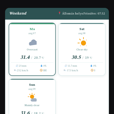
Weekend
Állomás helye
Frissítve: 07:32
Ma
Sat
aug 07
aug 08
Overcast
Clear sky
31.4
30.5
20.7
19
/
/
°C
°C
25 mm
0%
11.7 mm
0%
25.2 km/h
SSE
17.3 km/h
S
Sun
aug 09
Mainly clear
31.6
18.2
/
°C