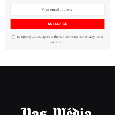
By signing up, you agree to the our terms and our
Privacy Policy
agreement.