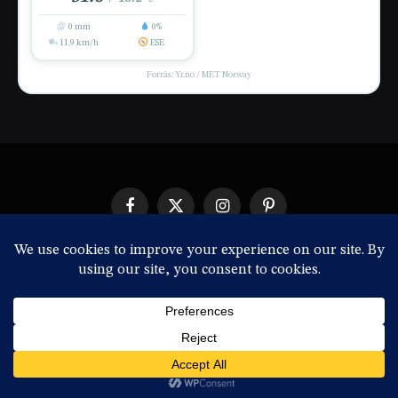
0 mm
0%
11.9 km/h
ESE
Forrás: Yr.no / MET Norway
Facebook
X
Instagram
Pinterest
(Twitter)
IMPRESSZUM
© 2026 ThemeSphere. Designed by
ThemeSphere
.