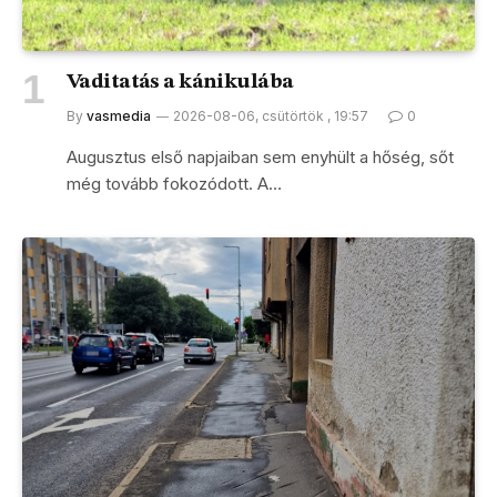
Vaditatás a kánikulába
By
vasmedia
2026-08-06, csütörtök , 19:57
0
Augusztus első napjaiban sem enyhült a hőség, sőt
még tovább fokozódott. A…