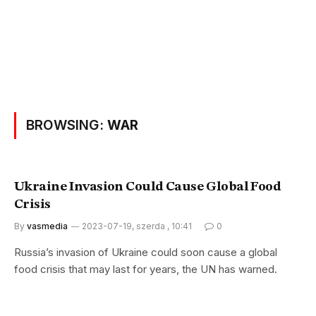
BROWSING:
WAR
Ukraine Invasion Could Cause Global Food
Crisis
By
vasmedia
2023-07-19, szerda , 10:41
0
Russia’s invasion of Ukraine could soon cause a global
food crisis that may last for years, the UN has warned.