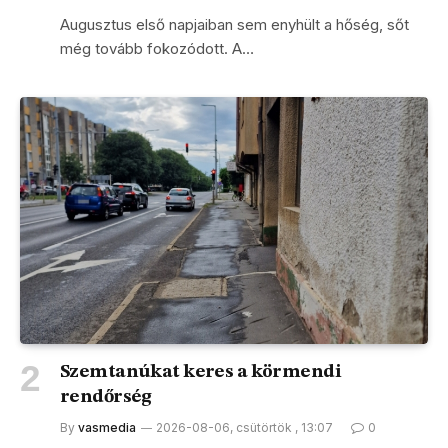
Augusztus első napjaiban sem enyhült a hőség, sőt
még tovább fokozódott. A…
Szemtanúkat keres a körmendi
rendőrség
By
vasmedia
2026-08-06, csütörtök , 13:07
0