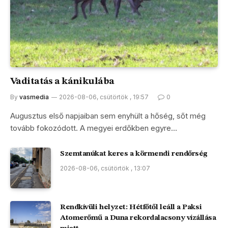
Vaditatás a kánikulába
By
vasmedia
2026-08-06, csütörtök , 19:57
0
Augusztus első napjaiban sem enyhült a hőség, sőt még
tovább fokozódott. A megyei erdőkben egyre…
Szemtanúkat keres a körmendi rendőrség
2026-08-06, csütörtök , 13:07
Rendkívüli helyzet: Hétfőtől leáll a Paksi
Atomerőmű a Duna rekordalacsony vízállása