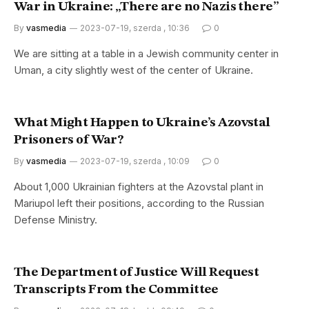
War in Ukraine: „There are no Nazis there”
By
vasmedia
2023-07-19, szerda , 10:36
0
We are sitting at a table in a Jewish community center in
Uman, a city slightly west of the center of Ukraine.
What Might Happen to Ukraine’s Azovstal
Prisoners of War?
By
vasmedia
2023-07-19, szerda , 10:09
0
About 1,000 Ukrainian fighters at the Azovstal plant in
Mariupol left their positions, according to the Russian
Defense Ministry.
The Department of Justice Will Request
Transcripts From the Committee