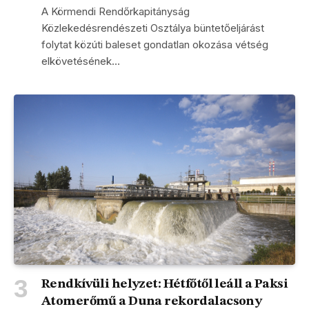
A Körmendi Rendőrkapitányság
Közlekedésrendészeti Osztálya büntetőeljárást
folytat közúti baleset gondatlan okozása vétség
elkövetésének…
Rendkívüli helyzet: Hétfőtől leáll a Paksi
Atomerőmű a Duna rekordalacsony