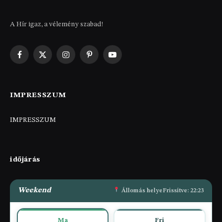
A Hír igaz, a vélemény szabad!
Facebook
X
Instagram
Pinterest
YouTube
(Twitter)
IMPRESSZUM
IMPRESSZUM
időjárás
Weekend
Állomás helye
Frissítve: 22:23
Ma
Fri