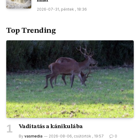
miatt
2026-07-31, péntek , 18:36
Top Trending
Vaditatás a kánikulába
By
vasmedia
2026-08-06, csütörtök , 19:57
0