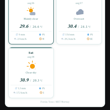
aug 06
aug 07
Mainly clear
Overcast
29.6
30.4
26.6
24.1
/
/
°C
°C
0 mm
0%
15.4 mm
0%
23 km/h
N
29.2 km/h
SE
Sat
aug 08
Clear sky
30.9
20.3
/
°C
1.3 mm
0%
17.3 km/h
S
Forrás: Yr.no / MET Norway