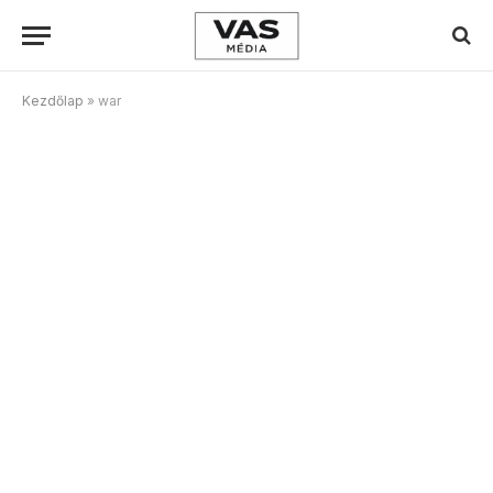
Kezdőlap
»
war