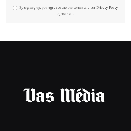
By signing up, you agree to the our terms and our
Privacy Policy
agreement.