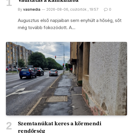
Vaditatás a kánikulába
By
vasmedia
2026-08-06, csütörtök , 19:57
0
Augusztus első napjaiban sem enyhült a hőség, sőt
még tovább fokozódott. A…
Szemtanúkat keres a körmendi
rendőrség