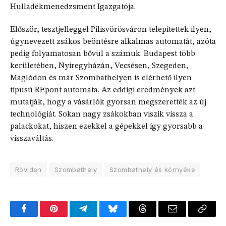
Hulladékmenedzsment Igazgatója.
Először, tesztjelleggel Pilisvörösváron telepítettek ilyen,
úgynevezett zsákos beöntésre alkalmas automatát, azóta
pedig folyamatosan bővül a számuk. Budapest több
kerületében, Nyíregyházán, Vecsésen, Szegeden,
Maglódon és már Szombathelyen is elérhető ilyen
típusú REpont automata. Az eddigi eredmények azt
mutatják, hogy a vásárlók gyorsan megszerették az új
technológiát. Sokan nagy zsákokban viszik vissza a
palackokat, hiszen ezekkel a gépekkel így gyorsabb a
visszaváltás.
Röviden
Szombathely
Szombathely és környéke
Facebook
Pinterest
Telegram
Bluesky
Threads
Email
Copy