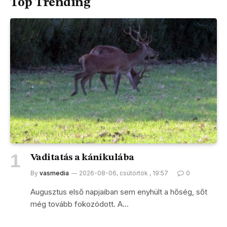
Top Trending
Vaditatás a kánikulába
By
vasmedia
2026-08-06, csütörtök , 19:57
0
Augusztus első napjaiban sem enyhült a hőség, sőt
még tovább fokozódott. A…