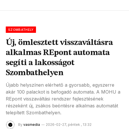
SZOMBATHELY
Új, ömlesztett visszaváltásra
alkalmas REpont automata
segíti a lakosságot
Szombathelyen
Újabb helyszínen elérhető a gyorsabb, egyszerre
akár 100 palackot is befogadó automata. A MOHU a
REpont visszaváltási rendszer fejlesztésének
részeként új, zsákos beöntésre alkalmas automatát
telepített Szombathelyen.
By
vasmedia
2026-02-27, péntek , 13:32