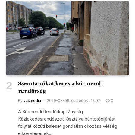
Szemtanúkat keres a körmendi
rendőrség
By
vasmedia
2026-08-06, csütörtök , 13:07
0
A Körmendi Rendőrkapitányság
Közlekedésrendészeti Osztálya büntetőeljárást
folytat közúti baleset gondatlan okozása vétség
elkövetésének…