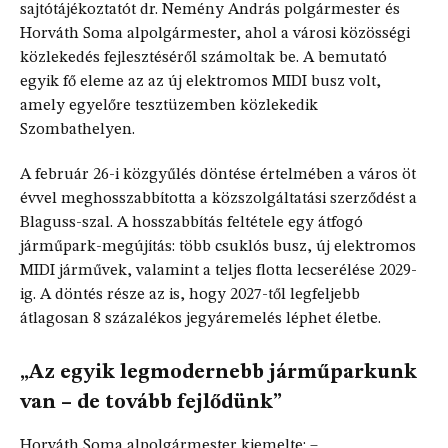
sajtótájékoztatót dr. Nemény András polgármester és
Horváth Soma alpolgármester, ahol a városi közösségi
közlekedés fejlesztéséről számoltak be. A bemutató
egyik fő eleme az az új elektromos MIDI busz volt,
amely egyelőre tesztüzemben közlekedik
Szombathelyen.
A február 26-i közgyűlés döntése értelmében a város öt
évvel meghosszabbította a közszolgáltatási szerződést a
Blaguss-szal. A hosszabbítás feltétele egy átfogó
járműpark-megújítás: több csuklós busz, új elektromos
MIDI járművek, valamint a teljes flotta lecserélése 2029-
ig. A döntés része az is, hogy 2027-től legfeljebb
átlagosan 8 százalékos jegyáremelés léphet életbe.
„Az egyik legmodernebb járműparkunk
van – de tovább fejlődünk”
Horváth Soma alpolgármester kiemelte: –