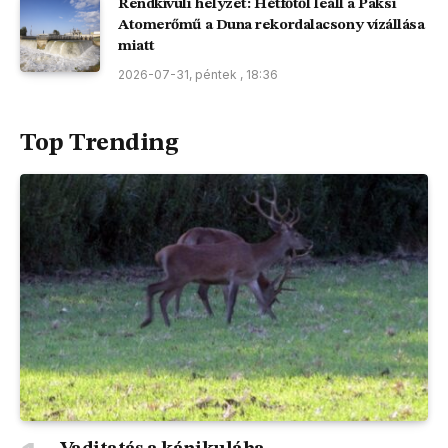
Rendkívüli helyzet: Hétfőtől leáll a Paksi
Atomerőmű a Duna rekordalacsony vízállása
miatt
2026-07-31, péntek , 18:36
Top Trending