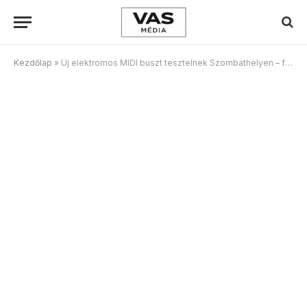
Kezdőlap
»
Új elektromos MIDI buszt tesztelnek Szombathelyen – flottacsere és szerződéshosszabbítás a közgyűlés döntése nyomán