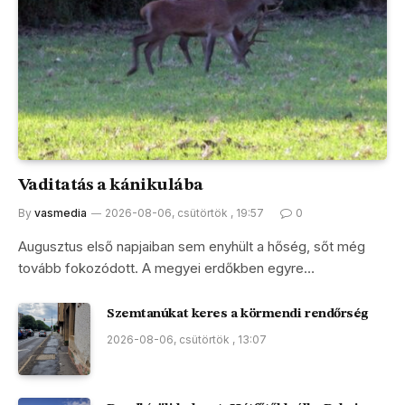
Vaditatás a kánikulába
By
vasmedia
2026-08-06, csütörtök , 19:57
0
Augusztus első napjaiban sem enyhült a hőség, sőt még
tovább fokozódott. A megyei erdőkben egyre…
Szemtanúkat keres a körmendi rendőrség
2026-08-06, csütörtök , 13:07