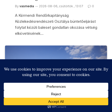
By
vasmedia
2026-08-06, csütörtök , 13:07
0
A Körmendi Rendőrkapitányság
Közlekedésrendészeti Osztálya büntetőeljárást
folytat közúti baleset gondatlan okozása vétség
elkövetésének…