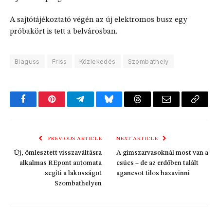
A sajtótájékoztató végén az új elektromos busz egy
próbakört is tett a belvárosban.
Blaguss
Friss
Közlekedés
Szombathely
Facebook
Pinterest
Telegram
Bluesky
Threads
Email
Copy
Link
PREVIOUS ARTICLE
NEXT ARTICLE
Új, ömlesztett visszaváltásra
A gímszarvasoknál most van a
alkalmas REpont automata
csúcs – de az erdőben talált
segíti a lakosságot
agancsot tilos hazavinni
Szombathelyen