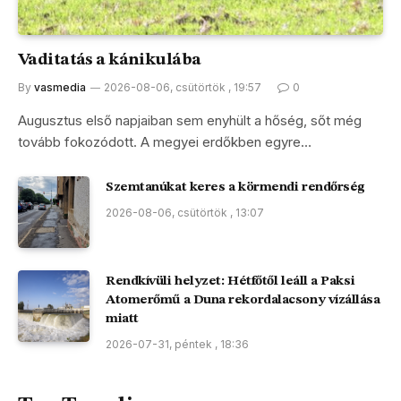
Vaditatás a kánikulába
By
vasmedia
2026-08-06, csütörtök , 19:57
0
Augusztus első napjaiban sem enyhült a hőség, sőt még
tovább fokozódott. A megyei erdőkben egyre…
Szemtanúkat keres a körmendi rendőrség
2026-08-06, csütörtök , 13:07
Rendkívüli helyzet: Hétfőtől leáll a Paksi
Atomerőmű a Duna rekordalacsony vízállása
miatt
2026-07-31, péntek , 18:36