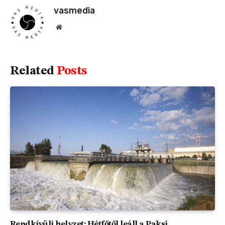
vasmedia
Website
Related
Posts
Rendkívüli helyzet: Hétfőtől leáll a Paksi