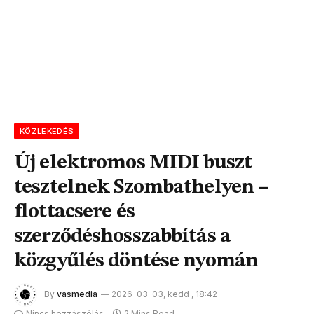
KÖZLEKEDÉS
Új elektromos MIDI buszt
tesztelnek Szombathelyen –
flottacsere és
szerződéshosszabbítás a
közgyűlés döntése nyomán
By
vasmedia
2026-03-03, kedd , 18:42
Nincs hozzászólás
2 Mins Read