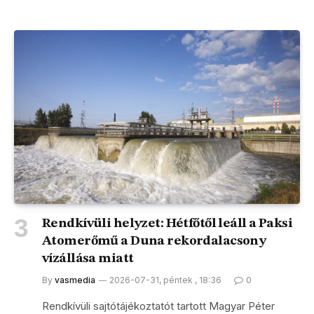
Rendkívüli helyzet: Hétfőtől leáll a Paksi
Atomerőmű a Duna rekordalacsony
vízállása miatt
By
vasmedia
2026-07-31, péntek , 18:36
0
Rendkívüli sajtótájékoztatót tartott Magyar Péter