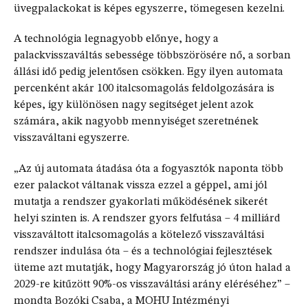
üvegpalackokat is képes egyszerre, tömegesen kezelni.
A technológia legnagyobb előnye, hogy a
palackvisszaváltás sebessége többszörösére nő, a sorban
állási idő pedig jelentősen csökken. Egy ilyen automata
percenként akár 100 italcsomagolás feldolgozására is
képes, így különösen nagy segítséget jelent azok
számára, akik nagyobb mennyiséget szeretnének
visszaváltani egyszerre.
„Az új automata átadása óta a fogyasztók naponta több
ezer palackot váltanak vissza ezzel a géppel, ami jól
mutatja a rendszer gyakorlati működésének sikerét
helyi szinten is. A rendszer gyors felfutása – 4 milliárd
visszaváltott italcsomagolás a kötelező visszaváltási
rendszer indulása óta – és a technológiai fejlesztések
üteme azt mutatják, hogy Magyarország jó úton halad a
2029-re kitűzött 90%-os visszaváltási arány eléréséhez” –
mondta Bozóki Csaba, a MOHU Intézményi