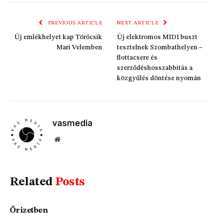
Link
PREVIOUS ARTICLE
NEXT ARTICLE
Új emlékhelyet kap Törőcsik
Új elektromos MIDI buszt
Mari Velemben
tesztelnek Szombathelyen –
flottacsere és
szerződéshosszabbítás a
közgyűlés döntése nyomán
vasmedia
Website
Related
Posts
Őrizetben