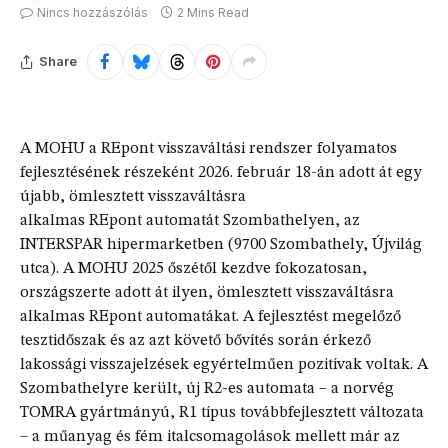
Nincs hozzászólás
2 Mins Read
Share
A MOHU a REpont visszaváltási rendszer folyamatos
fejlesztésének részeként 2026. február 18-án adott át egy
újabb, ömlesztett visszaváltásra
alkalmas REpont automatát Szombathelyen, az
INTERSPAR hipermarketben (9700 Szombathely, Újvilág
utca). A MOHU 2025 őszétől kezdve fokozatosan,
országszerte adott át ilyen, ömlesztett visszaváltásra
alkalmas REpont automatákat. A fejlesztést megelőző
tesztidőszak és az azt követő bővítés során érkező
lakossági visszajelzések egyértelműen pozitívak voltak. A
Szombathelyre került, új R2-es automata – a norvég
TOMRA gyártmányú, R1 típus továbbfejlesztett változata
– a műanyag és fém italcsomagolások mellett már az