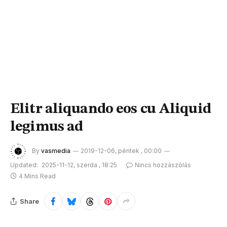
Elitr aliquando eos cu Aliquid
legimus ad
By
vasmedia
2019-12-06, péntek , 00:00
Updated:
2025-11-12, szerda , 18:25
Nincs hozzászólás
4 Mins Read
Share