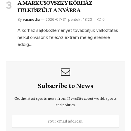
A MARKUSOVSZKY KÓRHÁZ
FELKÉSZÜLT A NYÁRRA
By
vasmedia
2026-07-31, péntek , 18:23
0
A kórház sajtóközleményét továbbítjuk változtatás
nélkül olvasónk felé:Az extrém meleg ellenére
eddig…
Subscribe to News
Get the latest sports news from NewsSite about world, sports
and politics.