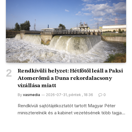
Rendkívüli helyzet: Hétfőtől leáll a Paksi
Atomerőmű a Duna rekordalacsony
vízállása miatt
By
vasmedia
2026-07-31, péntek , 18:36
0
Rendkívüli sajtótájékoztatót tartott Magyar Péter
miniszterelnök és a kabinet vezetésének több tagja…