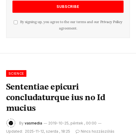
By signing up, you agree to the our terms and our
Privacy Policy
agreement.
SCIENCE
Sententiae epicuri
concludaturque ius no Id
mucius
By
vasmedia
2019-10-25, péntek , 00:00
Updated:
2025-11-12, szerda , 18:25
Nincs hozzászólás