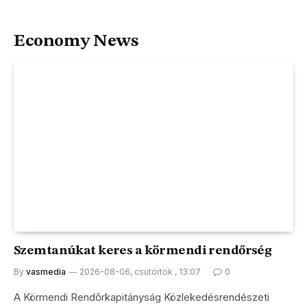
Economy News
Szemtanúkat keres a körmendi rendőrség
By
vasmedia
2026-08-06, csütörtök , 13:07
0
A Körmendi Rendőrkapitányság Közlekedésrendészeti