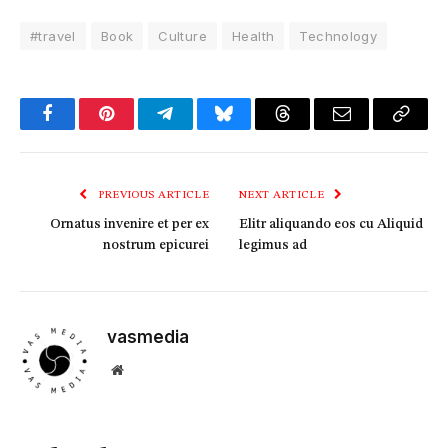
#travel
Book
Culture
Health
Technology
Facebook
Pinterest
Telegram
Bluesky
Threads
Email
Copy
Link
PREVIOUS ARTICLE
NEXT ARTICLE
Ornatus invenire et per ex
Elitr aliquando eos cu Aliquid
nostrum epicurei
legimus ad
vasmedia
Website