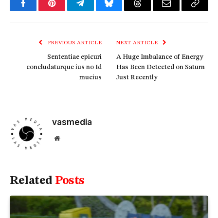
Facebook
Pinterest
Telegram
Bluesky
Threads
Email
Copy
Link
PREVIOUS ARTICLE
NEXT ARTICLE
Sententiae epicuri
A Huge Imbalance of Energy
concludaturque ius no Id
Has Been Detected on Saturn
mucius
Just Recently
vasmedia
Website
Related
Posts