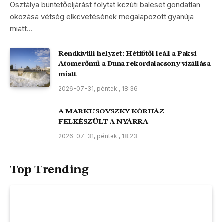
Osztálya büntetőeljárást folytat közúti baleset gondatlan
okozása vétség elkövetésének megalapozott gyanúja
miatt…
Rendkívüli helyzet: Hétfőtől leáll a Paksi
Atomerőmű a Duna rekordalacsony vízállása
miatt
2026-07-31, péntek , 18:36
A MARKUSOVSZKY KÓRHÁZ
FELKÉSZÜLT A NYÁRRA
2026-07-31, péntek , 18:23
Top Trending