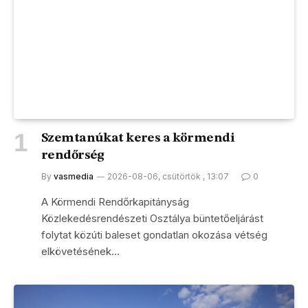
Szemtanúkat keres a körmendi
rendőrség
By
vasmedia
2026-08-06, csütörtök , 13:07
0
A Körmendi Rendőrkapitányság
Közlekedésrendészeti Osztálya büntetőeljárást
folytat közúti baleset gondatlan okozása vétség
elkövetésének…