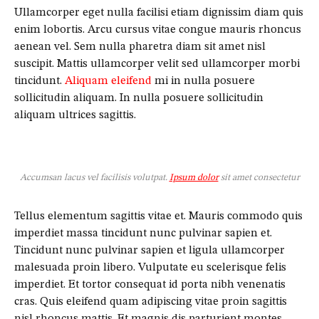
Ullamcorper eget nulla facilisi etiam dignissim diam quis
enim lobortis. Arcu cursus vitae congue mauris rhoncus
aenean vel. Sem nulla pharetra diam sit amet nisl
suscipit. Mattis ullamcorper velit sed ullamcorper morbi
tincidunt.
Aliquam eleifend
mi in nulla posuere
sollicitudin aliquam. In nulla posuere sollicitudin
aliquam ultrices sagittis.
Accumsan lacus vel facilisis volutpat.
Ipsum dolor
sit amet consectetur
Tellus elementum sagittis vitae et. Mauris commodo quis
imperdiet massa tincidunt nunc pulvinar sapien et.
Tincidunt nunc pulvinar sapien et ligula ullamcorper
malesuada proin libero. Vulputate eu scelerisque felis
imperdiet. Et tortor consequat id porta nibh venenatis
cras. Quis eleifend quam adipiscing vitae proin sagittis
nisl rhoncus mattis. Et magnis dis parturient montes