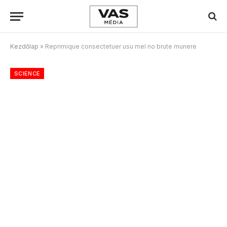
Kezdőlap
»
Reprimique consectetuer usu mel no brute munere
SCIENCE