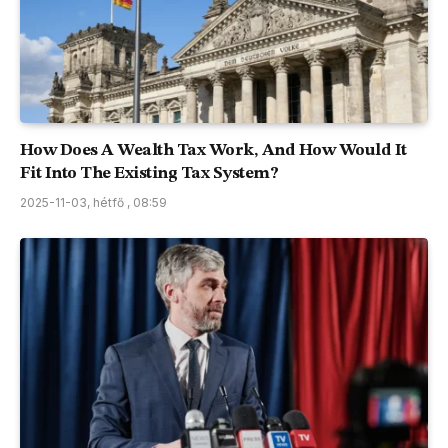
How Does A Wealth Tax Work, And How Would It
Fit Into The Existing Tax System?
2025-11-03, hétfő , 08:59