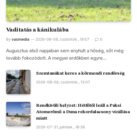
Vaditatás a kánikulába
By
vasmedia
2026-08-06, csütörtök , 19:57
0
Augusztus első napjaiban sem enyhült a hőség, sőt még
tovább fokozódott. A megyei erdőkben egyre…
Szemtanúkat keres a körmendi rendőrség
2026-08-06, csütörtök , 13:07
Rendkívüli helyzet: Hétfőtől leáll a Paksi
Atomerőmű a Duna rekordalacsony vízállása
miatt
2026-07-31, péntek , 18:36