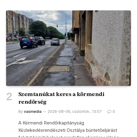
Szemtanúkat keres a körmendi
rendőrség
By
vasmedia
2026-08-06, csütörtök , 13:07
0
A Körmendi Rendőrkapitányság
Közlekedésrendészeti Osztálya büntetőeljárást