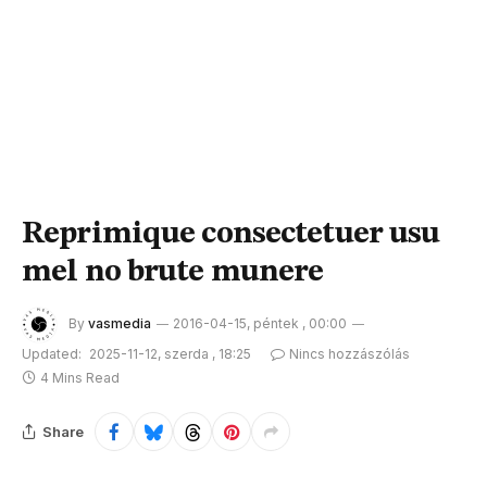
Reprimique consectetuer usu
mel no brute munere
By
vasmedia
2016-04-15, péntek , 00:00
Updated:
2025-11-12, szerda , 18:25
Nincs hozzászólás
4 Mins Read
Share