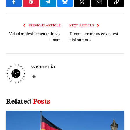
Facebook
Pinterest
Telegram
Bluesky
Threads
Email
Copy
Link
PREVIOUS ARTICLE
NEXT ARTICLE
Vel ad molestie menandri vis
Diceret erroribus eos ut est
et nam
nisl summo
vasmedia
Website
Related
Posts