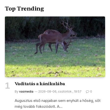
Top Trending
Vaditatás a kánikulába
By
vasmedia
2026-08-06, csütörtök , 19:57
0
Augusztus első napjaiban sem enyhült a hőség, sőt
még tovább fokozódott. A…