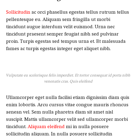
Sollicitudin
ac orci phasellus egestas tellus rutrum tellus
pellentesque eu. Aliquam sem fringilla ut morbi
tincidunt augue interdum velit euismod. Urna nec
tincidunt praesent semper feugiat nibh sed pulvinar
proin. Turpis egestas sed tempus urna et. Et malesuada
fames ac turpis egestas integer eget aliquet nibh.
Vulputate eu scelerisque felis imperdiet. Et tortor consequat id porta nibh
venenatis cras. Quis eleifend
Ullamcorper eget nulla facilisi etiam dignissim diam quis
enim lobortis. Arcu cursus vitae congue mauris rhoncus
aenean vel. Sem nulla pharetra diam sit amet nisl
suscipit. Mattis ullamcorper velit sed ullamcorper morbi
tincidunt.
Aliquam eleifend
mi in nulla posuere
sollicitudin aliquam. In nulla posuere sollicitudin