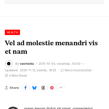
HEALTH
Vel ad molestie menandri vis
et nam
By
vasmedia
2015-10-04, vasárnap , 00:00
Updated:
2025-11-12, szerda , 18:25
Nincs hozzászólás
4 Mins Read
Share
orem ipsum dolor sit amet, consectetur