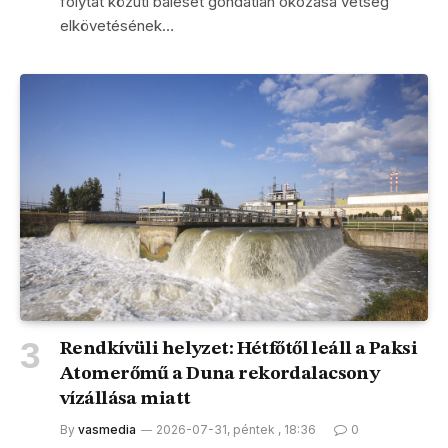
folytat közúti baleset gondatlan okozása vétség
elkövetésének…
Rendkívüli helyzet: Hétfőtől leáll a Paksi
Atomerőmű a Duna rekordalacsony
vízállása miatt
By
vasmedia
2026-07-31, péntek , 18:36
0