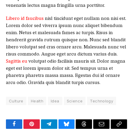
venenatis lectus magna fringilla urna porttitor.
Libero id faucibus
nisl tincidunt eget nullam non nisi est.
Lorem dolor sed viverra ipsum nunc aliquet bibendum
enim. Netus et malesuada fames ac turpis. Risus in
hendrerit gravida rutrum quisque non. Nunc sed blandit
libero volutpat sed cras ornare arcu. Malesuada nunc vel
risus commodo. Augue eget arcu dictum varius duis.
Sagittis eu
volutpat odio facilisis mauris sit. Dolor magna
eget est lorem ipsum dolor sit. Sed tempus urna et
pharetra pharetra massa massa. Egestas dui id ornare
arcu odio. Gravida quis blandit turpis cursus.
Culture
Health
Idea
Science
Technology
Facebook
Pinterest
Telegram
Bluesky
Threads
Email
Copy