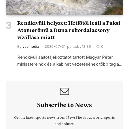
Rendkívüli helyzet: Hétfőtől leáll a Paksi
Atomerőmű a Duna rekordalacsony
vízállása miatt
By
vasmedia
2026-07-31, péntek , 18:36
0
Rendkívüli sajtótájékoztatót tartott Magyar Péter
miniszterelnök és a kabinet vezetésének több tagja…
Subscribe to News
Get the latest sports news from NewsSite about world, sports
and politics.