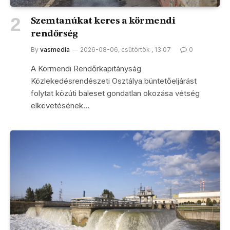
Szemtanúkat keres a körmendi
rendőrség
By
vasmedia
2026-08-06, csütörtök , 13:07
0
A Körmendi Rendőrkapitányság
Közlekedésrendészeti Osztálya büntetőeljárást
folytat közúti baleset gondatlan okozása vétség
elkövetésének…