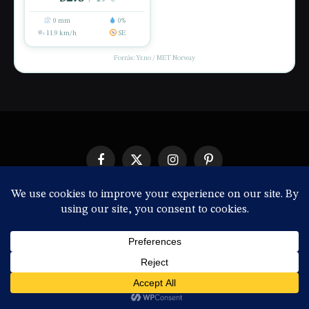
0 mm
0%
11.9 km/h
SE
Forrás: Yr.no / MET Norway
Facebook
X
Instagram
Pinterest
(Twitter)
IMPRESSZUM
© 2026 ThemeSphere. Designed by
ThemeSphere
.