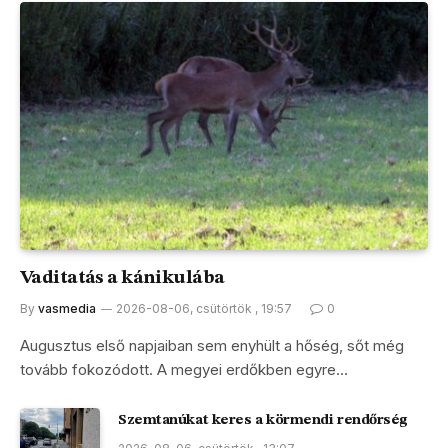
Vaditatás a kánikulába
By
vasmedia
2026-08-06, csütörtök , 19:57
0
Augusztus első napjaiban sem enyhült a hőség, sőt még
tovább fokozódott. A megyei erdőkben egyre…
Szemtanúkat keres a körmendi rendőrség