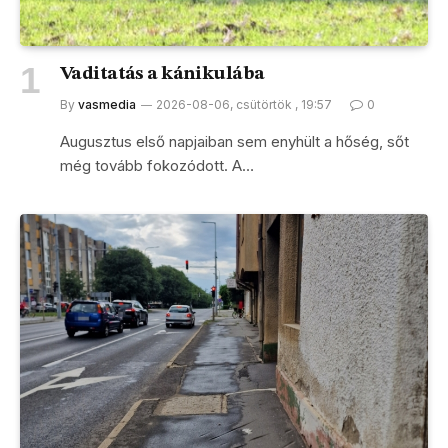
Vaditatás a kánikulába
By
vasmedia
2026-08-06, csütörtök , 19:57
0
Augusztus első napjaiban sem enyhült a hőség, sőt
még tovább fokozódott. A…