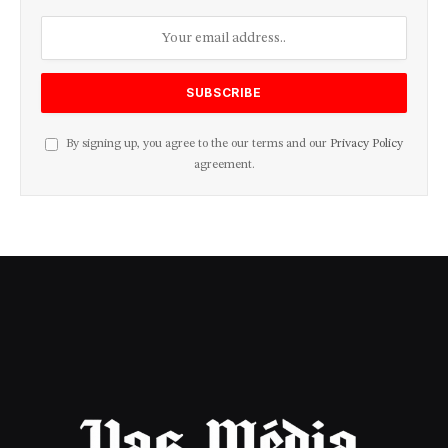
By signing up, you agree to the our terms and our
Privacy Policy
agreement.