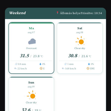
Weekend
Állomás helye
Frissítve: 10:34
Ma
Sat
aug 07
aug 08
Overcast
Clear sky
31.5
30.8
23.8
21.6
/
/
°C
°C
0.8 mm
0%
1 mm
0%
22 km/h
E
14.8 km/h
ENE
Sun
aug 09
Clear sky
32.6
19
/
°C