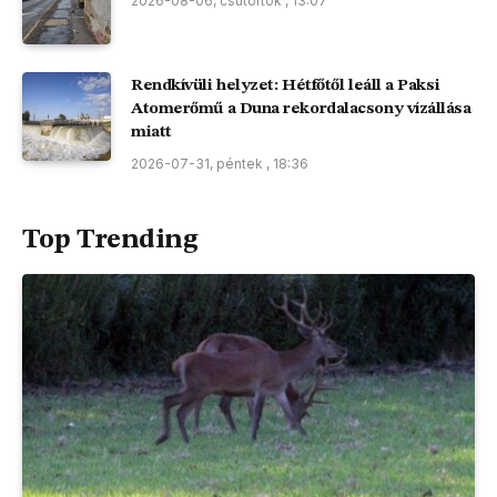
2026-08-06, csütörtök , 13:07
Rendkívüli helyzet: Hétfőtől leáll a Paksi
Atomerőmű a Duna rekordalacsony vízállása
miatt
2026-07-31, péntek , 18:36
Top Trending