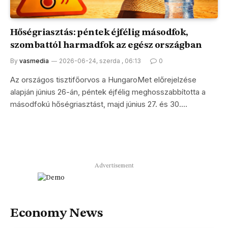
Hőségriasztás: péntek éjfélig másodfok,
szombattól harmadfok az egész országban
By
vasmedia
2026-06-24, szerda , 06:13
0
Az országos tisztifőorvos a HungaroMet előrejelzése
alapján június 26-án, péntek éjfélig meghosszabbította a
másodfokú hőségriasztást, majd június 27. és 30.…
Advertisement
Economy News