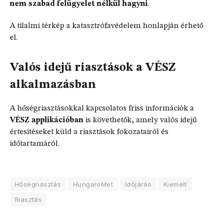
nem szabad felügyelet nélkül hagyni
.
A tilalmi térkép a katasztrófavédelem honlapján érhető
el.
Valós idejű riasztások a VÉSZ
alkalmazásban
A hőségriasztásokkal kapcsolatos friss információk a
VÉSZ applikációban
is követhetők, amely valós idejű
értesítéseket küld a riasztások fokozatairól és
időtartamáról.
Hőségriasztás
HungaroMet
Időjárás
Kiemelt
Riasztás