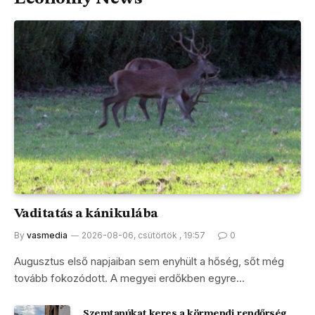
Vaditatás a kánikulába
By
vasmedia
2026-08-06, csütörtök , 19:57
0
Augusztus első napjaiban sem enyhült a hőség, sőt még
tovább fokozódott. A megyei erdőkben egyre…
Szemtanúkat keres a körmendi rendőrség