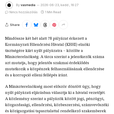
By
vasmedia
2026-06-23, kedd , 16:27
Nincs hozzászólás
1 Min Read
Share
Mindössze két hét alatt 78 pályázat érkezett a
Kormányzati Ellenőrzési Hivatal (KEHI) elnöki
tisztségére kiírt nyílt pályázatra – közölte a
Miniszterelnökség. A tárca szerint a jelentkezők száma
azt mutatja, hogy jelentős szakmai érdeklődés
mutatkozik a közpénzek felhasználásának ellenőrzése
és a korrupció elleni fellépés iránt.
A Miniszterelnökség most először döntött úgy, hogy
nyílt pályázati eljárásban választja ki a hivatal vezetőjét.
A közlemény szerint a pályázók között jogi, pénzügyi,
közgazdasági, ellenőrzési, közbeszerzési, számvevőszéki
és közigazgatási tapasztalattal rendelkező szakemberek