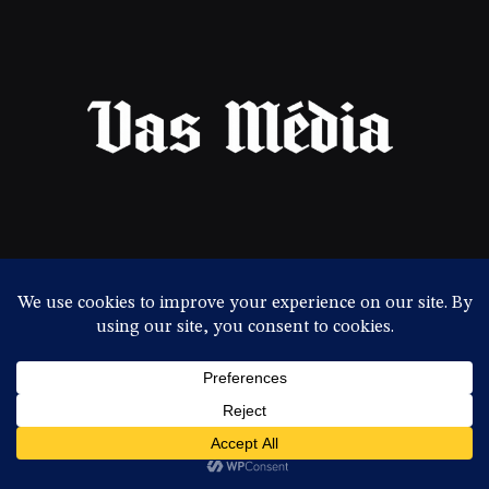
A Hír igaz, a vélemény szabad!
Facebook
X
Instagram
Pinterest
YouTube
(Twitter)
IMPRESSZUM