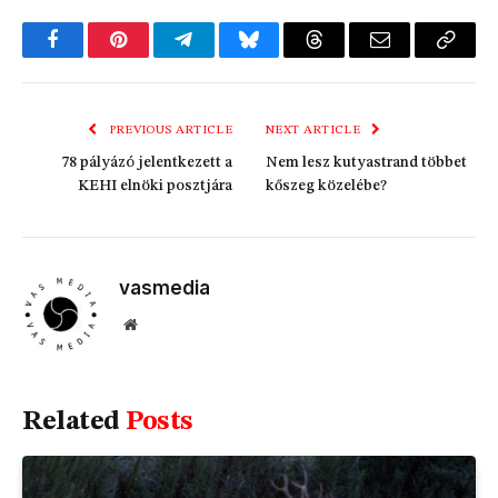
Facebook
Pinterest
Telegram
Bluesky
Threads
Email
Copy
Link
PREVIOUS ARTICLE
NEXT ARTICLE
78 pályázó jelentkezett a
Nem lesz kutyastrand többet
KEHI elnöki posztjára
kőszeg közelébe?
vasmedia
Website
Related
Posts