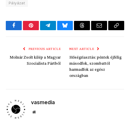
Pályázat
Facebook
Pinterest
Telegram
Bluesky
Threads
Email
Copy
Link
PREVIOUS ARTICLE
NEXT ARTICLE
Molnár Zsolt kilép a Magyar
Hőségriasztás: péntek éjfélig
Szocialista Pártból
másodfok, szombattól
harmadfok az egész
országban
vasmedia
Website