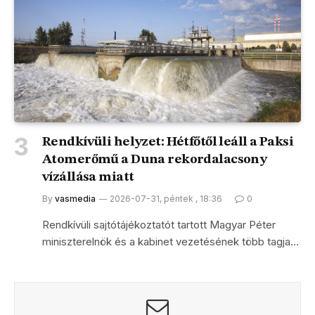
Rendkívüli helyzet: Hétfőtől leáll a Paksi
Atomerőmű a Duna rekordalacsony
vízállása miatt
By
vasmedia
2026-07-31, péntek , 18:36
0
Rendkívüli sajtótájékoztatót tartott Magyar Péter
miniszterelnök és a kabinet vezetésének több tagja…