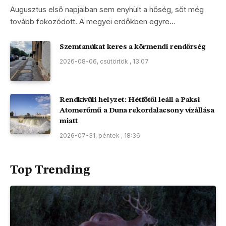
Augusztus első napjaiban sem enyhült a hőség, sőt még
tovább fokozódott. A megyei erdőkben egyre…
Szemtanúkat keres a körmendi rendőrség
2026-08-06, csütörtök , 13:07
Rendkívüli helyzet: Hétfőtől leáll a Paksi
Atomerőmű a Duna rekordalacsony vízállása
miatt
2026-07-31, péntek , 18:36
Top Trending