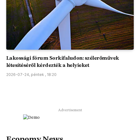
Lakossági fórum Sorkifaludon: szélerőművek
létesítéséről kérdezték a helyieket
2026-07-24, péntek , 18:20
Advertisement
Economy News