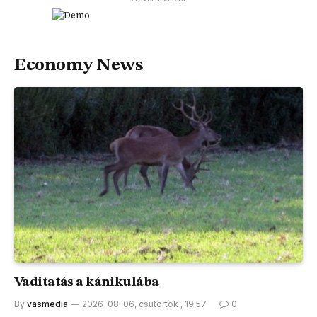
Economy News
Vaditatás a kánikulába
By
vasmedia
2026-08-06, csütörtök , 19:57
0