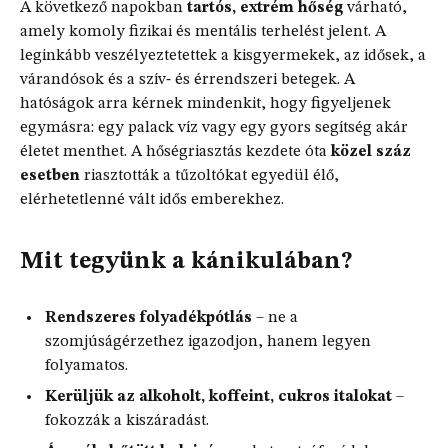
A következő napokban
tartós, extrém hőség
várható,
amely komoly fizikai és mentális terhelést jelent. A
leginkább veszélyeztetettek a kisgyermekek, az idősek, a
várandósok és a szív‑ és érrendszeri betegek. A
hatóságok arra kérnek mindenkit, hogy figyeljenek
egymásra: egy palack víz vagy egy gyors segítség akár
életet menthet. A hőségriasztás kezdete óta
közel száz
esetben
riasztották a tűzoltókat egyedül élő,
elérhetetlenné vált idős emberekhez.
Mit tegyünk a kánikulában?
Rendszeres folyadékpótlás
– ne a
szomjúságérzethez igazodjon, hanem legyen
folyamatos.
Kerüljük az alkoholt, koffeint, cukros italokat
–
fokozzák a kiszáradást.