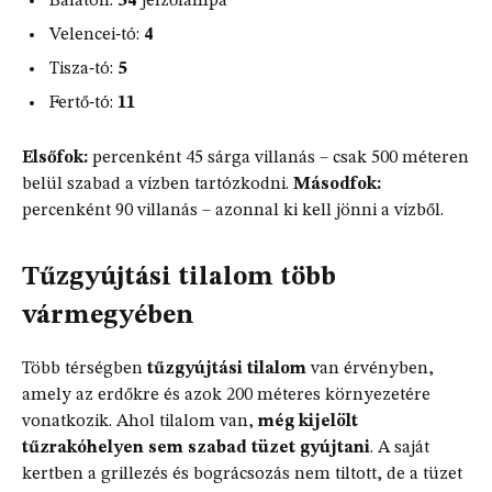
Balaton:
54
jelzőlámpa
Velencei‑tó:
4
Tisza‑tó:
5
Fertő‑tó:
11
Elsőfok:
percenként 45 sárga villanás – csak 500 méteren
belül szabad a vízben tartózkodni.
Másodfok:
percenként 90 villanás – azonnal ki kell jönni a vízből.
Tűzgyújtási tilalom több
vármegyében
Több térségben
tűzgyújtási tilalom
van érvényben,
amely az erdőkre és azok 200 méteres környezetére
vonatkozik. Ahol tilalom van,
még kijelölt
tűzrakóhelyen sem szabad tüzet gyújtani
. A saját
kertben a grillezés és bográcsozás nem tiltott, de a tüzet