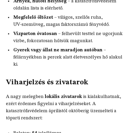
Árnyék, hűtött helyiség
– a katasztrófavédelem
oldalán lista is elérhető.
Megfelelő öltözet
– világos, szellős ruha,
UV‑szemüveg, magas faktorszámú fényvédő.
Vízparton óvatosan
– felhevült testtel ne ugorjunk
vízbe, fokozatosan hűtsük magunkat.
Gyerek vagy állat ne maradjon autóban
–
félárnyékban is percek alatt életveszélyes hő alakul
ki.
Viharjelzés és zivatarok
A nagy melegben
lokális zivatarok
is kialakulhatnak,
ezért érdemes figyelni a viharjelzéseket. A
katasztrófavédelem áprilistól októberig üzemelteti a
tóparti rendszert: