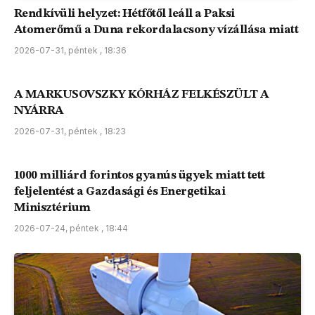
Rendkívüli helyzet: Hétfőtől leáll a Paksi
Atomerőmű a Duna rekordalacsony vízállása miatt
2026-07-31, péntek , 18:36
A MARKUSOVSZKY KÓRHÁZ FELKÉSZÜLT A
NYÁRRA
2026-07-31, péntek , 18:23
1000 milliárd forintos gyanús ügyek miatt tett
feljelentést a Gazdasági és Energetikai
Minisztérium
2026-07-24, péntek , 18:44