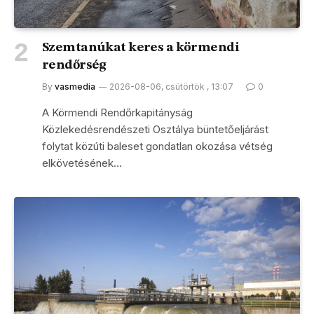
Szemtanúkat keres a körmendi
rendőrség
By
vasmedia
2026-08-06, csütörtök , 13:07
0
A Körmendi Rendőrkapitányság
Közlekedésrendészeti Osztálya büntetőeljárást
folytat közúti baleset gondatlan okozása vétség
elkövetésének…