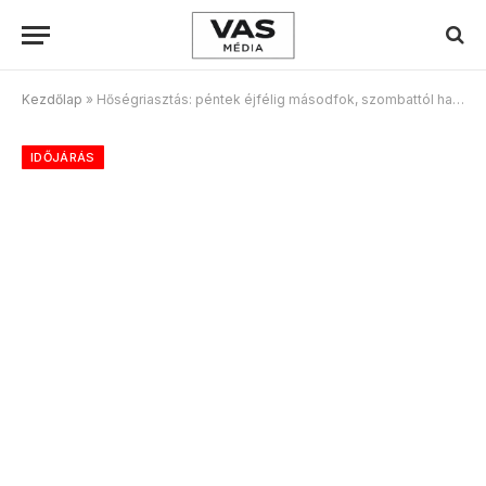
Kezdőlap
»
Hőségriasztás: péntek éjfélig másodfok, szombattól harmadfok az egész országban
IDŐJÁRÁS