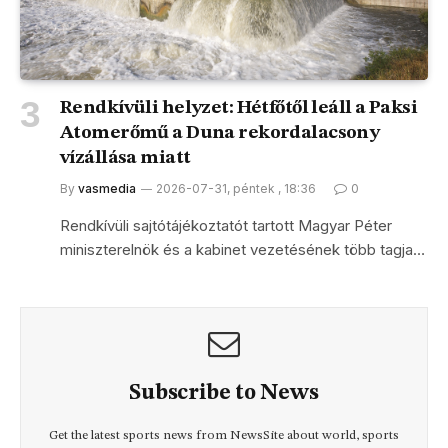
Rendkívüli helyzet: Hétfőtől leáll a Paksi
Atomerőmű a Duna rekordalacsony
vízállása miatt
By
vasmedia
2026-07-31, péntek , 18:36
0
Rendkívüli sajtótájékoztatót tartott Magyar Péter
miniszterelnök és a kabinet vezetésének több tagja…
Subscribe to News
Get the latest sports news from NewsSite about world, sports