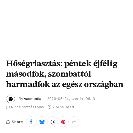
Hőségriasztás: péntek éjfélig
másodfok, szombattól
harmadfok az egész országban
By
vasmedia
2026-06-24, szerda , 06:13
Nincs hozzászólás
2 Mins Read
Share