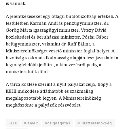
is vannak.
A jelentkezéseket egy öttagú bírálóbizottság értékeli. A
testületben Kármán András pénzügyminiszter, dr.
Görög Márta igazságügyi miniszter, Vitézy Dávid
közlekedési és beruházási miniszter, Pósfai Gábor
belügyminiszter, valamint dr. Ruff Bálint, a
Miniszterelnökséget vezető miniszter foglal helyet. A
bizottság szakmai alkalmasság alapján tesz javaslatot a
legmegfelelőbb jelöltre, a kinevezésről pedig a
miniszterelnök dönt.
A tárca közlése szerint a nyílt pályázat célja, hogy a
KEHI működése átláthatóbb és szakmailag
megalapozottabb legyen. A Miniszterelnökség
megköszönte a pályázók részvételét.
KEHI
Kiemelt
Közigazgatás
Miniszterelnökség