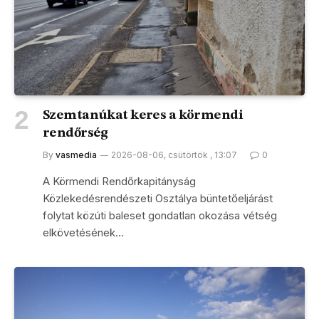
Szemtanúkat keres a körmendi
rendőrség
By
vasmedia
2026-08-06, csütörtök , 13:07
0
A Körmendi Rendőrkapitányság
Közlekedésrendészeti Osztálya büntetőeljárást
folytat közúti baleset gondatlan okozása vétség
elkövetésének…