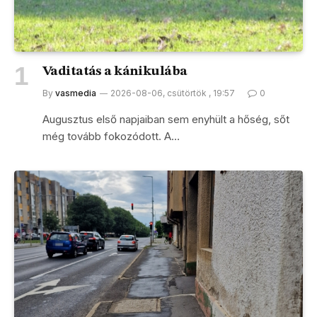
Vaditatás a kánikulába
By
vasmedia
2026-08-06, csütörtök , 19:57
0
Augusztus első napjaiban sem enyhült a hőség, sőt
még tovább fokozódott. A…