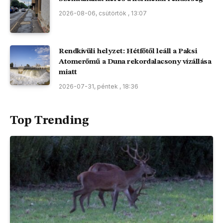
2026-08-06, csütörtök , 13:07
Rendkívüli helyzet: Hétfőtől leáll a Paksi
Atomerőmű a Duna rekordalacsony vízállása
miatt
2026-07-31, péntek , 18:36
Top Trending