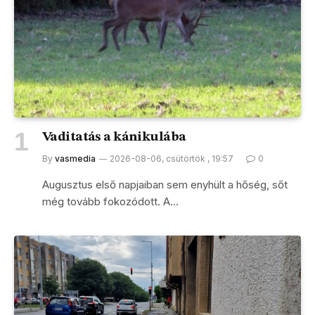
Vaditatás a kánikulába
By
vasmedia
2026-08-06, csütörtök , 19:57
0
Augusztus első napjaiban sem enyhült a hőség, sőt
még tovább fokozódott. A…