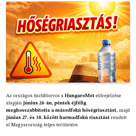
Az országos tisztifőorvos a
HungaroMet
előrejelzése
alapján
június 26-án, péntek éjfélig
meghosszabbította a másodfokú hőségriasztást
, majd
június 27. és 30. között harmadfokú riasztást
rendelt
el Magyarország teljes területére.