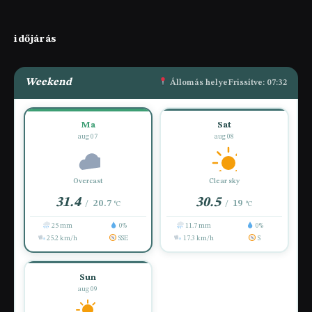
időjárás
Weekend
Állomás helye
Frissítve: 07:32
Ma
Sat
aug 07
aug 08
Overcast
Clear sky
31.4
30.5
20.7
19
/
/
°C
°C
25 mm
0%
11.7 mm
0%
25.2 km/h
SSE
17.3 km/h
S
Sun
aug 09