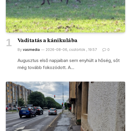
Vaditatás a kánikulába
By
vasmedia
2026-08-06, csütörtök , 19:57
0
Augusztus első napjaiban sem enyhült a hőség, sőt
még tovább fokozódott. A…