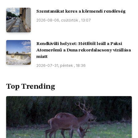
Szemtanúkat keres a körmendi rendőrség
2026-08-06, csütörtök , 13:07
Rendkívüli helyzet: Hétfőtől leáll a Paksi
Atomerőmű a Duna rekordalacsony vízállása
miatt
2026-07-31, péntek , 18:36
Top Trending