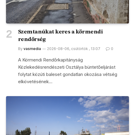
Szemtanúkat keres a körmendi
rendőrség
By
vasmedia
2026-08-06, csütörtök , 13:07
0
A Körmendi Rendőrkapitányság
Közlekedésrendészeti Osztálya büntetőeljárást
folytat közúti baleset gondatlan okozása vétség
elkövetésének…