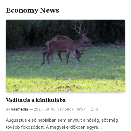
Economy News
Vaditatás a kánikulába
By
vasmedia
2026-08-06, csütörtök , 19:57
0
Augusztus első napjaiban sem enyhült a hőség, sőt még
tovább fokozódott. A megyei erdőkben egyre…