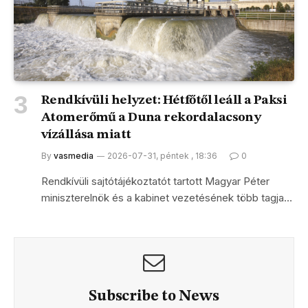
Rendkívüli helyzet: Hétfőtől leáll a Paksi
Atomerőmű a Duna rekordalacsony
vízállása miatt
By
vasmedia
2026-07-31, péntek , 18:36
0
Rendkívüli sajtótájékoztatót tartott Magyar Péter
miniszterelnök és a kabinet vezetésének több tagja…
Subscribe to News