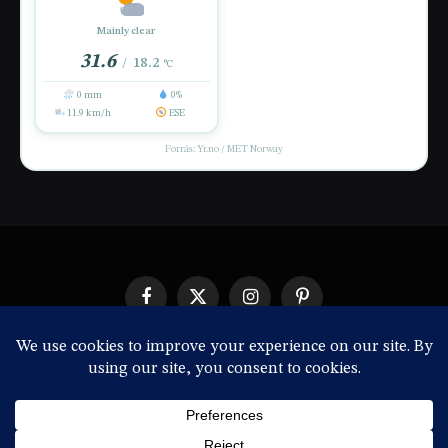
Mainly clear
31.6
18.2
/
°C
0 mm
0%
11.9 km/h
ESE
Forrás: Yr.no / MET Norway
Facebook
X
Instagram
Pinterest
(Twitter)
IMPRESSZUM
© 2026 ThemeSphere. Designed by
ThemeSphere
.