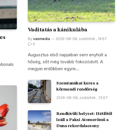
Vaditatás a kánikulába
es
By
vasmedia
2026-08-06, csütörtök , 19:57
0
Augusztus első napjaiban sem enyhült a
hőség, sőt még tovább fokozódott. A
tionals
megyei erdőkben egyre…
Szemtanúkat keres a
körmendi rendőrség
2026-08-06, csütörtök , 13:07
Rendkívüli helyzet: Hétfőtől
leáll a Paksi Atomerőmű a
Duna rekordalacsony