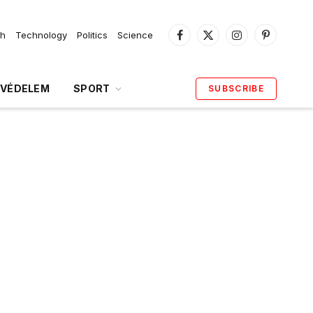
th
Technology
Politics
Science
Facebook
X
Instagram
Pinterest
(Twitter)
VÉDELEM
SPORT
SUBSCRIBE