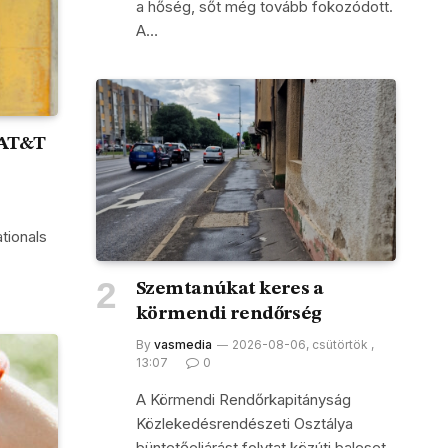
a hőség, sőt még tovább fokozódott.
A…
 AT&T
tionals
Szemtanúkat keres a
körmendi rendőrség
By
vasmedia
2026-08-06, csütörtök ,
13:07
0
A Körmendi Rendőrkapitányság
Közlekedésrendészeti Osztálya
büntetőeljárást folytat közúti baleset