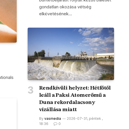
gondatlan okozása vétség
elkövetésének…
tionals
Rendkívüli helyzet: Hétfőtől
leáll a Paksi Atomerőmű a
Duna rekordalacsony
vízállása miatt
By
vasmedia
2026-07-31, péntek ,
18:36
0