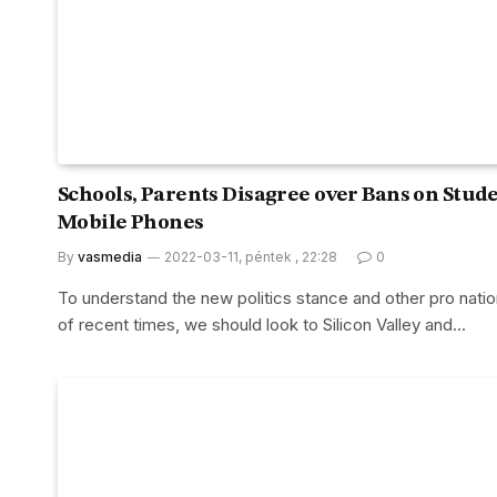
Schools, Parents Disagree over Bans on Stud
Mobile Phones
By
vasmedia
2022-03-11, péntek , 22:28
0
To understand the new politics stance and other pro natio
of recent times, we should look to Silicon Valley and…