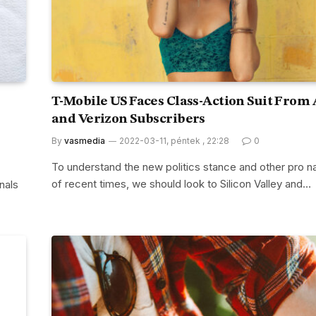
T-Mobile US Faces Class-Action Suit From
and Verizon Subscribers
By
vasmedia
2022-03-11, péntek , 22:28
0
To understand the new politics stance and other pro na
of recent times, we should look to Silicon Valley and…
nals