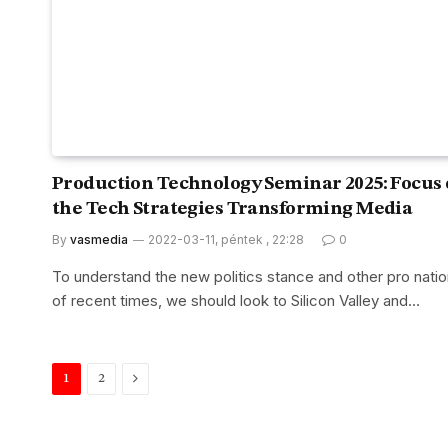
Production Technology Seminar 2025: Focus
the Tech Strategies Transforming Media
By
vasmedia
2022-03-11, péntek , 22:28
0
To understand the new politics stance and other pro natio
of recent times, we should look to Silicon Valley and…
Next
1
2