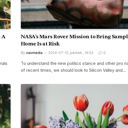
 A
NASA’s Mars Rover Mission to Bring Sampl
Home Is at Risk
By
vasmedia
2024-07-12, péntek , 19:02
0
nals
To understand the new politics stance and other pro na
of recent times, we should look to Silicon Valley and…