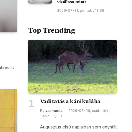
vízállása miatt
2026-07-31, péntek , 18:36
Top Trending
tionals
Vaditatás a kánikulába
By
vasmedia
2026-08-06, csütörtök ,
19:57
0
Augusztus első napjaiban sem enyhült