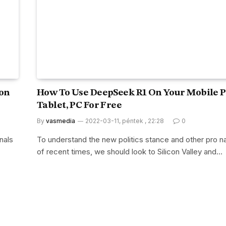
 on
How To Use DeepSeek R1 On Your Mobile 
Tablet, PC For Free
By
vasmedia
2022-03-11, péntek , 22:28
0
nals
To understand the new politics stance and other pro na
of recent times, we should look to Silicon Valley and…