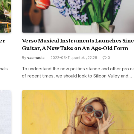
er-
Verso Musical Instruments Launches Sine
Guitar, A New Take on An Age-Old Form
By
vasmedia
2022-03-11, péntek , 22:28
0
nals
To understand the new politics stance and other pro na
of recent times, we should look to Silicon Valley and…