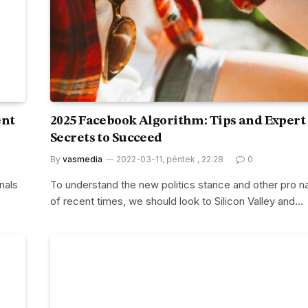
ent
2025 Facebook Algorithm: Tips and Expert
Secrets to Succeed
By
vasmedia
2022-03-11, péntek , 22:28
0
nals
To understand the new politics stance and other pro na
of recent times, we should look to Silicon Valley and…